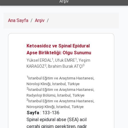
Arşiv
Ana Sayfa
Arşiv
Ketoasidoz ve Spinal Epidural
Apse Birlikteliği: Olgu Sunumu
1
1
Yüksel ERDAL
, Ufuk EMRE
, Yeşim
2
3
KARAGÖZ
, İbrahim Burak ATÇI
1
İstanbul Eğitim ve Araştırma Hastanesi,
Nöroloji Kliniği, İstanbul, Türkiye
2
İstanbul Eğitim ve Araştırma Hastanesi,
Radyoloji Bölümü, İstanbul, Türkiye
3
İstanbul Eğitim ve Araştırma Hastanesi,
Nöroşirürji Kliniği, İstanbul, Türkiye
Sayfa
: 133-136
Spinal epidural abse (SEA) acil
cerrahi girişim gerektiren, nadir