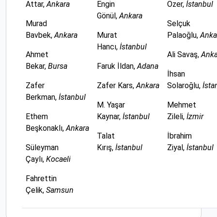
Attar,
Ankara
Engin
Özer,
İstanbul
Gönül,
Ankara
Murad
Selçuk
Bavbek,
Ankara
Murat
Palaoğlu,
Anka
Hancı,
İstanbul
Ahmet
Ali Savaş,
Anka
Bekar,
Bursa
Faruk İldan,
Adana
İhsan
Zafer
Zafer Kars,
Ankara
Solaroğlu,
İsta
Berkman,
İstanbul
M. Yaşar
Mehmet
Ethem
Kaynar,
İstanbul
Zileli,
İzmir
Beşkonaklı,
Ankara
Talat
İbrahim
Süleyman
Kırış,
İstanbul
Ziyal,
İstanbul
Çaylı,
Kocaeli
Fahrettin
Çelik,
Samsun