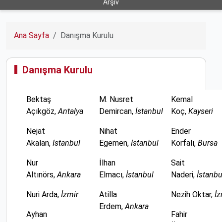
Arşiv
Ana Sayfa
Danışma Kurulu
Danışma Kurulu
Bektaş
M. Nusret
Kemal
Açıkgöz,
Antalya
Demircan,
İstanbul
Koç,
Kayseri
Nejat
Nihat
Ender
Akalan,
İstanbul
Egemen,
İstanbul
Korfalı,
Bursa
Nur
İlhan
Sait
Altınörs,
Ankara
Elmacı,
İstanbul
Naderi,
İstanbu
Nuri Arda,
İzmir
Atilla
Nezih Oktar,
İz
Erdem,
Ankara
Ayhan
Fahir