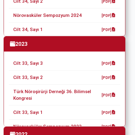
Cilt 34, Sayı 2
[PDF]
Nörovasküler Sempozyum 2024
[PDF]
Cilt 34, Sayı 1
[PDF]
Türk Nöroşirürji Derneği 37. Bilimsel
2023
[PDF]
Kongresi
Cilt 33, Sayı 3
[PDF]
Cilt 33, Sayı 2
[PDF]
Türk Nöroşirürji Derneği 36. Bilimsel
[PDF]
Kongresi
Cilt 33, Sayı 1
[PDF]
Nörovasküler Sempozyum 2023
[PDF]
2022