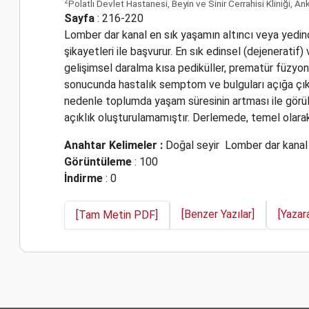
2
Polatlı Devlet Hastanesi, Beyin ve Sinir Cerrahisi Kliniği, An
Sayfa
: 216-220
Lomber dar kanal en sık yaşamın altıncı veya yedinc
şikayetleri ile başvurur. En sık edinsel (dejeneratif)
gelişimsel daralma kısa pediküller, prematür füzyonlar
sonucunda hastalık semptom ve bulguları açığa çıkar.
nedenle toplumda yaşam süresinin artması ile görülm
açıklık oluşturulamamıştır. Derlemede, temel olarak 
Anahtar Kelimeler :
Doğal seyir
Lomber dar kanal
Görüntüleme
: 100
İndirme
: 0
[Benzer Yazılar]
[Yazar
[Tam Metin PDF]