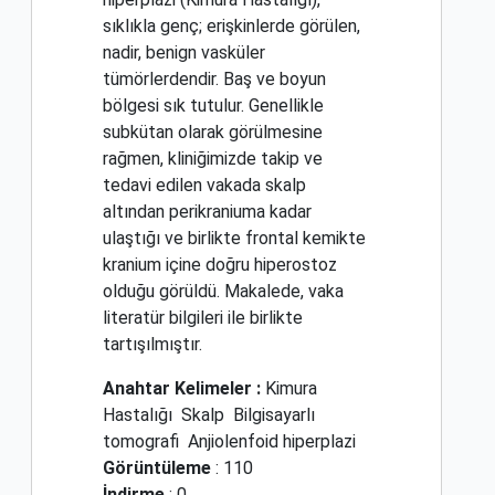
sıklıkla genç; erişkinlerde görülen,
nadir, benign vasküler
tümörlerdendir. Baş ve boyun
bölgesi sık tutulur. Genellikle
subkütan olarak görülmesine
rağmen, kliniğimizde takip ve
tedavi edilen vakada skalp
altından perikraniuma kadar
ulaştığı ve birlikte frontal kemikte
kranium içine doğru hiperostoz
olduğu görüldü. Makalede, vaka
literatür bilgileri ile birlikte
tartışılmıştır.
Anahtar Kelimeler :
Kimura
Hastalığı
Skalp
Bilgisayarlı
tomografi
Anjiolenfoid hiperplazi
Görüntüleme
: 110
İndirme
: 0