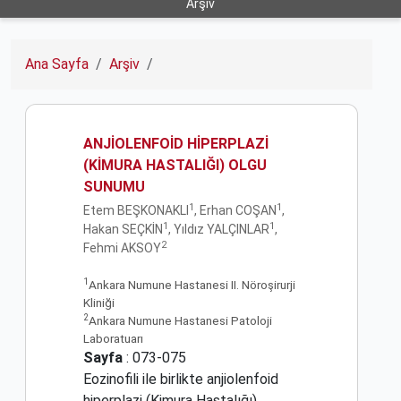
Arşiv
Ana Sayfa
Arşiv
ANJİOLENFOİD HİPERPLAZİ
(KİMURA HASTALIĞI) OLGU
SUNUMU
1
1
Etem BEŞKONAKLI
, Erhan COŞAN
,
1
1
Hakan SEÇKİN
, Yıldız YALÇINLAR
,
2
Fehmi AKSOY
1
Ankara Numune Hastanesi II. Nöroşirurji
Kliniği
2
Ankara Numune Hastanesi Patoloji
Laboratuarı
Sayfa
: 073-075
Eozinofili ile birlikte anjiolenfoid
hiperplazi (Kimura Hastalığı),