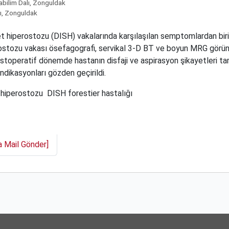
abilim Dalı, Zonguldak
lı, Zonguldak
let hiperostozu (DISH) vakalarında karşılaşılan semptomlardan birisi
rostozu vakası ösefagografi, servikal 3-D BT ve boyun MRG görüntül
ostoperatif dönemde hastanın disfaji ve aspirasyon şikayetleri t
i endikasyonları gözden geçirildi.
t hiperostozu
DISH forestier hastalığı
a Mail Gönder]