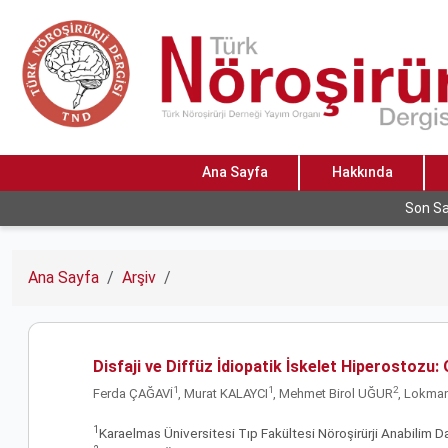
Ana Sayfa
Hakkında
Son Sa
Ana Sayfa
Arşiv
Disfaji ve Diffüz İdiopatik İskelet Hiperostozu
1
1
2
Ferda ÇAĞAVİ
, Murat KALAYCI
, Mehmet Birol UĞUR
, Lokma
1
Karaelmas Üniversitesi Tıp Fakültesi Nöroşirürji Anabilim D