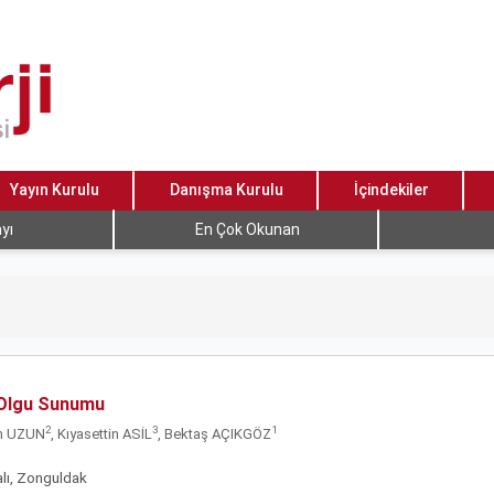
Yayın Kurulu
Danışma Kurulu
İçindekiler
yı
En Çok Okunan
: Olgu Sunumu
2
3
1
n UZUN
, Kıyasettin ASİL
, Bektaş AÇIKGÖZ
alı, Zonguldak