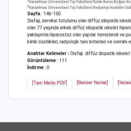
2
Karaelmas Üniversitesi Tıp Fakültesi Kulak Burun Boğaz An
3
Karaelmas Üniversitesi Tıp Fakültesi Radyoloji Anabilim Da
Sayfa
: 146-150
Disfaji, servikal tutulumu olan diffüz idiopatik iske
olan 77 yaşında erkek diffüz idiopatik iskelet hipe
yaklaşımla hiperostoz olan yapılar temizlendi ve p
klinik özellikleri, radyolojik tanı kriterleri ve cerrah
Anahtar Kelimeler :
Disfaji
diffüz diopatik iskele
Görüntüleme
: 111
İndirme
: 0
[Benzer Yazılar]
[Yazar
[Tam Metin PDF]