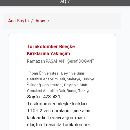
Arşiv
Ana Sayfa
Arşiv
Torakolomber Bileşke
Kırıklarına Yaklaşım
1
2
Ramazan PAŞAHAN
, Şeref DOĞAN
1
İnönü Üniversitesi, Beyin ve Sinir
Cerrahisi Anabilim Dalı, Malatya, Türkiye
2
Uludağ Üniversitesi, Beyin ve Sinir
Cerrahisi Anabilim Dalı, Bursa, Türkiye
Sayfa
: 428-431
Torakolomber bileşke kırıkları
T10-L2 vertebralarını içine alan
kırıklardır. Tedavi algoritması
oluşturulmasında torakolomber