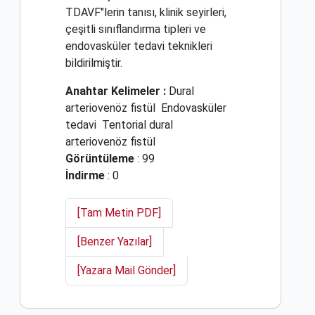
TDAVF"lerin tanısı, klinik seyirleri,
çeşitli sınıflandırma tipleri ve
endovasküler tedavi teknikleri
bildirilmiştir.
Anahtar Kelimeler :
Dural
arteriovenöz fistül
Endovasküler
tedavi
Tentorial dural
arteriovenöz fistül
Görüntüleme
: 99
İndirme
: 0
[Tam Metin PDF]
[Benzer Yazılar]
[Yazara Mail Gönder]