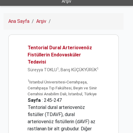
Arşiv
Ana Sayfa
Arşiv
Tentorial Dural Arteriovenöz
Fistüllerin Endovasküler
Tedavisi
1
1
Süreyya TOKLU
, Barış KÜÇÜKYÜRÜK
1
İstanbul Üniversitesi-Cerrahpaşa,
Cerrahpaşa Tıp Fakültesi, Beyin ve Sinir
Cerrahisi Anabilim Dalı, İstanbul, Türkiye
Sayfa
: 245-247
Tentorial dural arteriovenöz
fistüller (TDAVF), dural
arteriovenöz fistüllerin (dAVF) az
rastlanan bir alt grubudur. Diğer