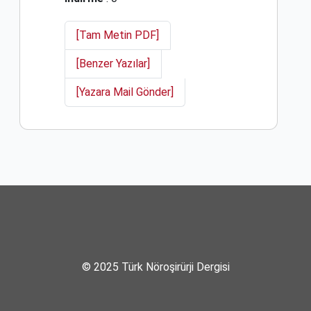
[Tam Metin PDF]
[Benzer Yazılar]
[Yazara Mail Gönder]
© 2025 Türk Nöroşirürji Dergisi