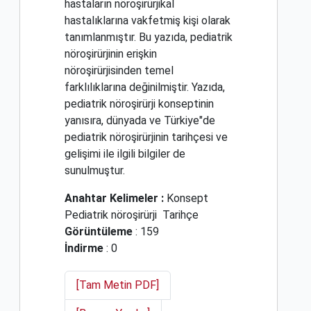
hastaların nöroşirürjikal
hastalıklarına vakfetmiş kişi olarak
tanımlanmıştır. Bu yazıda, pediatrik
nöroşirürjinin erişkin
nöroşirürjisinden temel
farklılıklarına değinilmiştir. Yazıda,
pediatrik nöroşirürji konseptinin
yanısıra, dünyada ve Türkiye"de
pediatrik nöroşirürjinin tarihçesi ve
gelişimi ile ilgili bilgiler de
sunulmuştur.
Anahtar Kelimeler :
Konsept
Pediatrik nöroşirürji
Tarihçe
Görüntüleme
: 159
İndirme
: 0
[Tam Metin PDF]