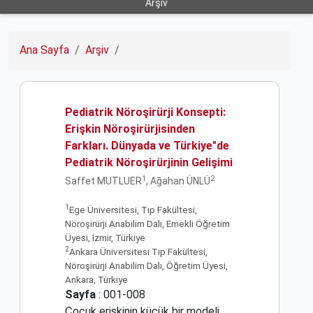
Arşiv
Ana Sayfa
Arşiv
Pediatrik Nöroşirürji Konsepti:
Erişkin Nöroşirürjisinden
Farkları. Dünyada ve Türkiye"de
Pediatrik Nöroşirürjinin Gelişimi
1
2
Saffet MUTLUER
, Ağahan ÜNLÜ
1
Ege Üniversitesi, Tıp Fakültesi,
Nöroşirürji Anabilim Dalı, Emekli Öğretim
Üyesi, İzmir, Türkiye
2
Ankara Üniversitesi Tıp Fakültesi,
Nöroşirürji Anabilim Dalı, Öğretim Üyesi,
Ankara, Türkiye
Sayfa
: 001-008
Çocuk erişkinin küçük bir modeli