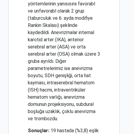
yöntemlerinin yanısısıra favorabl
ve unfavorabl olarak 2 grup
(taburculuk ve 6. ayda modifiye
Rankin Skalası) şeklinde
kaydedildi. Anevrizmalar internal
karotid arter (IKA), anterior
serebral arter (ASA) ve orta
serebral arter (OSA) olmak üzere 3
gruba ayrıldı. Diğer
parametrelerimiz ise anevrizma
boyutu, SDH genişliği, orta hat
kayması, intraserebral hematom
(ISH) hacmi, intraventriküler
hematom varlığı, anevrizma
domunun projeksiyonu, subdural
boşluğa uzaklık, çoklu anevrizma
ve trombozdu.
Sonuçlar:
19 hastada (%3,8) eşlik