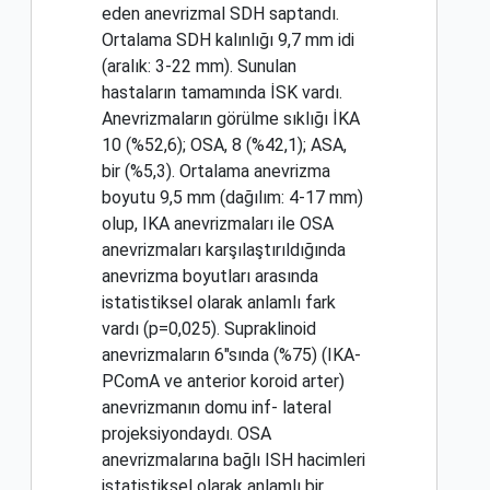
eden anevrizmal SDH saptandı.
Ortalama SDH kalınlığı 9,7 mm idi
(aralık: 3-22 mm). Sunulan
hastaların tamamında İSK vardı.
Anevrizmaların görülme sıklığı İKA
10 (%52,6); OSA, 8 (%42,1); ASA,
bir (%5,3). Ortalama anevrizma
boyutu 9,5 mm (dağılım: 4-17 mm)
olup, IKA anevrizmaları ile OSA
anevrizmaları karşılaştırıldığında
anevrizma boyutları arasında
istatistiksel olarak anlamlı fark
vardı (p=0,025). Supraklinoid
anevrizmaların 6"sında (%75) (IKA-
PComA ve anterior koroid arter)
anevrizmanın domu inf- lateral
projeksiyondaydı. OSA
anevrizmalarına bağlı ISH hacimleri
istatistiksel olarak anlamlı bir