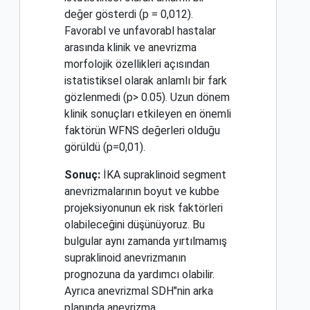
değer gösterdi (p = 0,012).
Favorabl ve unfavorabl hastalar
arasında klinik ve anevrizma
morfolojik özellikleri açısından
istatistiksel olarak anlamlı bir fark
gözlenmedi (p> 0.05). Uzun dönem
klinik sonuçları etkileyen en önemli
faktörün WFNS değerleri olduğu
görüldü (p=0,01).
Sonuç:
İKA supraklinoid segment
anevrizmalarının boyut ve kubbe
projeksiyonunun ek risk faktörleri
olabileceğini düşünüyoruz. Bu
bulgular aynı zamanda yırtılmamış
supraklinoid anevrizmanın
prognozuna da yardımcı olabilir.
Ayrıca anevrizmal SDH"nin arka
planında anevrizma