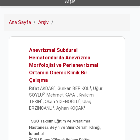
Arşiv
Ana Sayfa
Arşiv
Anevrizmal Subdural
Hematomlarda Anevrizma
Morfolojisi ve Perianevrizmal
Ortamın Önemi: Klinik Bir
Çalışma
1
1
Rıfat AKDAĞ
, Gürkan BERİKOL
, Uğur
2
1
SOYLU
, Mehmet KAYA
, Kıvılcım
1
1
TEKİN
, Okan YİĞENOĞLU
, Ulaş
1
1
ERZİNCANLI
, Ayhan KOÇAK
1
SBÜ Taksim Eğitim ve Araştırma
Hastanesi, Beyin ve Sinir Cerrahi Kliniği,
İstanbul
2
SBÜ Bursa Yüksek İhtisas Eğitim