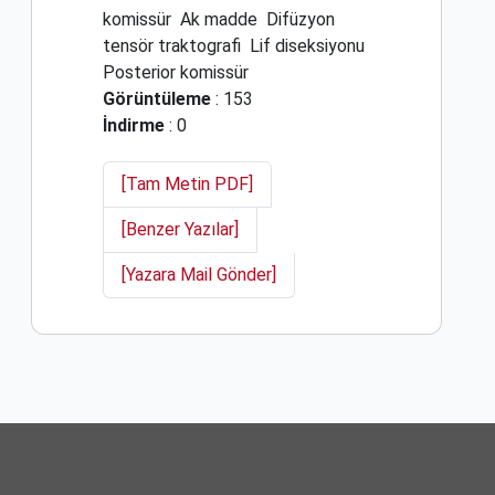
komissür
Ak madde
Difüzyon
tensör traktografi
Lif diseksiyonu
Posterior komissür
Görüntüleme
: 153
İndirme
: 0
[Tam Metin PDF]
[Benzer Yazılar]
[Yazara Mail Gönder]