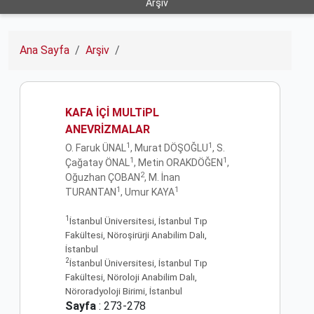
Arşiv
Ana Sayfa
Arşiv
KAFA İÇİ MULTiPL
ANEVRİZMALAR
1
1
O. Faruk ÜNAL
, Murat DÖŞOĞLU
, S.
1
1
Çağatay ÖNAL
, Metin ORAKDÖĞEN
,
2
Oğuzhan ÇOBAN
, M. İnan
1
1
TURANTAN
, Umur KAYA
1
İstanbul Üniversitesi, İstanbul Tıp
Fakültesi, Nöroşirürji Anabilim Dalı,
İstanbul
2
İstanbul Üniversitesi, İstanbul Tıp
Fakültesi, Nöroloji Anabilim Dalı,
Nöroradyoloji Birimi, İstanbul
Sayfa
: 273-278