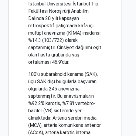
İstanbul Üniversitesi İstanbul Tıp
Fakültesi Nöroşirürji Anabilim
Dalında 20 yılı kapsayan
retrospektif çalışmada kafa içi
multipl anevrizma (KİMA) insidansı
%14.3 (103/722) olarak
saptanmıştır. Cinsiyet dağılımı eşit
olan hasta grubunda yaş
ortalaması 46.9'dur.
100'ü subaraknoid kanama (SAK),
üçü SAK dışı bulgularla başvuran
olgularda 245 anevrizma
saptanmıştır. Bu anevrizmaların
%92.2'ü karotis, %7.8'i vertebro-
baziler (VB) sistemde yer
almaktadır. Arteria serebri media
(MCA), arteria komunikans anterior
(ACoA), arteria karotis interna