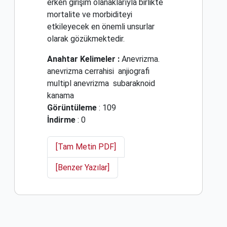
erken girişim olanaklarıyla birlikte
mortalite ve morbiditeyi
etkileyecek en önemli unsurlar
olarak gözükmektedir.
Anahtar Kelimeler :
Anevrizma.
anevrizma cerrahisi
anjiografi
multipl anevrizma
subaraknoid
kanama
Görüntüleme
: 109
İndirme
: 0
[Tam Metin PDF]
[Benzer Yazılar]