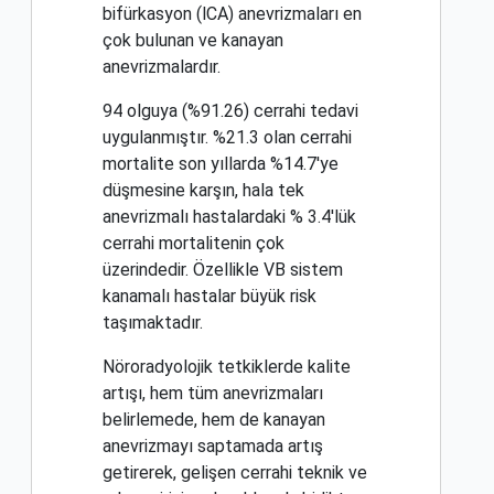
bifürkasyon (lCA) anevrizmaları en
çok bulunan ve kanayan
anevrizmalardır.
94 olguya (%91.26) cerrahi tedavi
uygulanmıştır. %21.3 olan cerrahi
mortalite son yıllarda %14.7'ye
düşmesine karşın, hala tek
anevrizmalı hastalardaki % 3.4'lük
cerrahi mortalitenin çok
üzerindedir. Özellikle VB sistem
kanamalı hastalar büyük risk
taşımaktadır.
Nöroradyolojik tetkiklerde kalite
artışı, hem tüm anevrizmaları
belirlemede, hem de kanayan
anevrizmayı saptamada artış
getirerek, gelişen cerrahi teknik ve