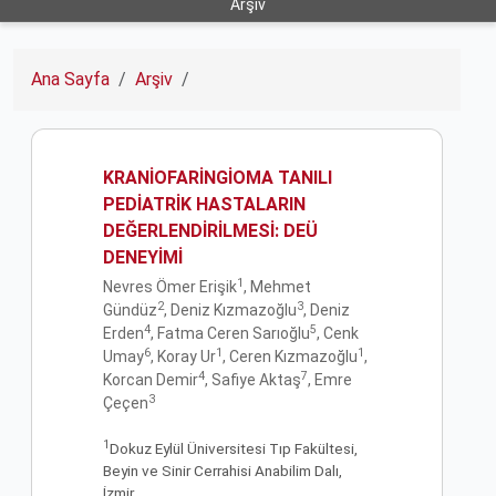
Arşiv
Ana Sayfa
Arşiv
KRANİOFARİNGİOMA TANILI
PEDİATRİK HASTALARIN
DEĞERLENDİRİLMESİ: DEÜ
DENEYİMİ
1
Nevres Ömer Erişik
, Mehmet
2
3
Gündüz
, Deniz Kızmazoğlu
, Deniz
4
5
Erden
, Fatma Ceren Sarıoğlu
, Cenk
6
1
1
Umay
, Koray Ur
, Ceren Kızmazoğlu
,
4
7
Korcan Demir
, Safiye Aktaş
, Emre
3
Çeçen
1
Dokuz Eylül Üniversitesi Tıp Fakültesi,
Beyin ve Sinir Cerrahisi Anabilim Dalı,
İzmir