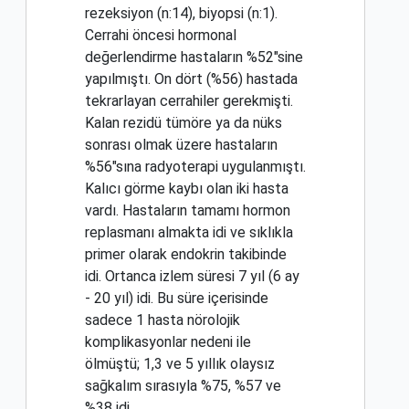
rezeksiyon (n:14), biyopsi (n:1).
Cerrahi öncesi hormonal
değerlendirme hastaların %52"sine
yapılmıştı. On dört (%56) hastada
tekrarlayan cerrahiler gerekmişti.
Kalan rezidü tümöre ya da nüks
sonrası olmak üzere hastaların
%56"sına radyoterapi uygulanmıştı.
Kalıcı görme kaybı olan iki hasta
vardı. Hastaların tamamı hormon
replasmanı almakta idi ve sıklıkla
primer olarak endokrin takibinde
idi. Ortanca izlem süresi 7 yıl (6 ay
- 20 yıl) idi. Bu süre içerisinde
sadece 1 hasta nörolojik
komplikasyonlar nedeni ile
ölmüştü; 1,3 ve 5 yıllık olaysız
sağkalım sırasıyla %75, %57 ve
%38 idi.