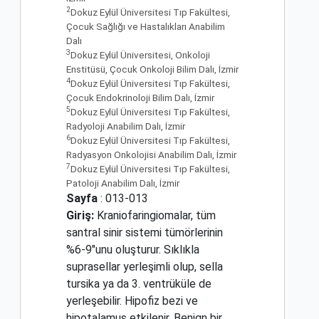
2
Dokuz Eylül Üniversitesi Tıp Fakültesi,
Çocuk Sağlığı ve Hastalıkları Anabilim
Dalı
3
Dokuz Eylül Üniversitesi, Onkoloji
Enstitüsü, Çocuk Onkoloji Bilim Dalı, İzmir
4
Dokuz Eylül Üniversitesi Tıp Fakültesi,
Çocuk Endokrinoloji Bilim Dalı, İzmir
5
Dokuz Eylül Üniversitesi Tıp Fakültesi,
Radyoloji Anabilim Dalı, İzmir
6
Dokuz Eylül Üniversitesi Tıp Fakültesi,
Radyasyon Onkolojisi Anabilim Dalı, İzmir
7
Dokuz Eylül Üniversitesi Tıp Fakültesi,
Patoloji Anabilim Dalı, İzmir
Sayfa
: 013-013
Giriş:
Kraniofaringiomalar, tüm
santral sinir sistemi tümörlerinin
%6-9"unu oluşturur. Sıklıkla
suprasellar yerleşimli olup, sella
tursika ya da 3. ventrüküle de
yerleşebilir. Hipofiz bezi ve
hipotalamus etkilenir. Benign bir