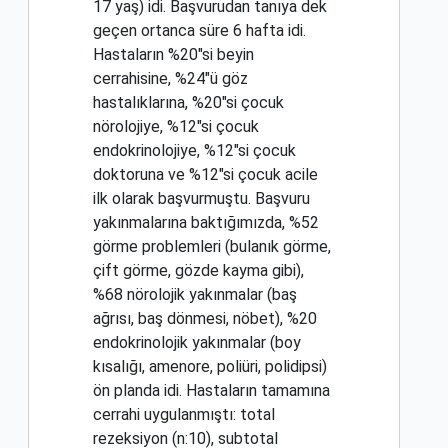
17 yaş) idi. Başvurudan tanıya dek
geçen ortanca süre 6 hafta idi.
Hastaların %20"si beyin
cerrahisine, %24"ü göz
hastalıklarına, %20"si çocuk
nörolojiye, %12"si çocuk
endokrinolojiye, %12"si çocuk
doktoruna ve %12"si çocuk acile
ilk olarak başvurmuştu. Başvuru
yakınmalarına baktığımızda, %52
görme problemleri (bulanık görme,
çift görme, gözde kayma gibi),
%68 nörolojik yakınmalar (baş
ağrısı, baş dönmesi, nöbet), %20
endokrinolojik yakınmalar (boy
kısalığı, amenore, poliüri, polidipsi)
ön planda idi. Hastaların tamamına
cerrahi uygulanmıştı: total
rezeksiyon (n:10), subtotal