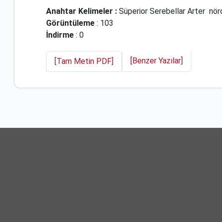
Anahtar Kelimeler :
Süperior Serebellar Arter
nör
Görüntüleme
: 103
İndirme
: 0
[Benzer Yazılar]
[Tam Metin PDF]