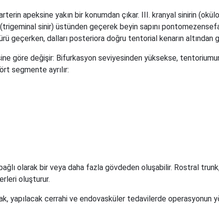
arterin apeksine yakın bir konumdan çıkar. III. kranyal sinirin (okü
irin (trigeminal sinir) üstünden geçerek beyin sapını pontomezensefa
sürü geçerken, dalları posteriora doğru tentorial kenarın altından 
yesine göre değişir: Bifurkasyon seviyesinden yüksekse, tentorium
ört segmente ayrılır:
lı olarak bir veya daha fazla gövdeden oluşabilir. Rostral trunk, 
rleri oluşturur.
k, yapılacak cerrahi ve endovasküler tedavilerde operasyonun yön