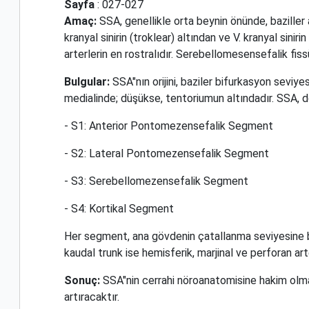
Sayfa
: 027-027
Amaç:
SSA, genellikle orta beynin önünde, baziller 
kranyal sinirin (troklear) altından ve V. kranyal sin
arterlerin en rostralıdır. Serebellomesensefalik fis
Bulgular:
SSA"nın orijini, baziler bifurkasyon sevi
medialinde; düşükse, tentoriumun altındadır. SSA, d
- S1: Anterior Pontomezensefalik Segment
- S2: Lateral Pontomezensefalik Segment
- S3: Serebellomezensefalik Segment
- S4: Kortikal Segment
Her segment, ana gövdenin çatallanma seviyesine bağ
kaudal trunk ise hemisferik, marjinal ve perforan arte
Sonuç:
SSA"nin cerrahi nöroanatomisine hakim olma
artıracaktır.