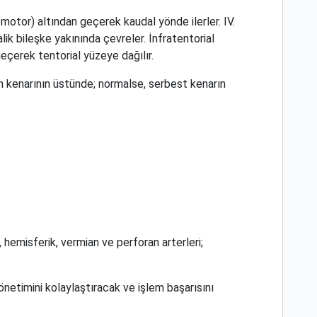
lomotor) altından geçerek kaudal yönde ilerler. IV.
lik bileşke yakınında çevreler. İnfratentorial
geçerek tentorial yüzeye dağılır.
un kenarının üstünde; normalse, serbest kenarın
hemisferik, vermian ve perforan arterleri;
etimini kolaylaştıracak ve işlem başarısını