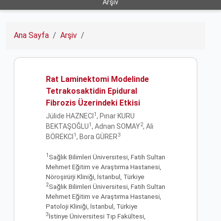
Arşiv
Ana Sayfa
Arşiv
Rat Laminektomi Modelinde
Tetrakosaktidin Epidural
Fibrozis Üzerindeki Etkisi
1
Jülide HAZNECI
, Pınar KURU
1
2
BEKTAŞOĞLU
, Adnan SOMAY
, Ali
1
3
BÖREKCI
, Bora GÜRER
1
Sağlık Bilimleri Üniversitesi, Fatih Sultan
Mehmet Eğitim ve Araştırma Hastanesi,
Nöroşirürji Kliniği, İstanbul, Türkiye
2
Sağlık Bilimleri Üniversitesi, Fatih Sultan
Mehmet Eğitim ve Araştırma Hastanesi,
Patoloji Kliniği, İstanbul, Türkiye
3
İstinye Üniversitesi Tıp Fakültesi,