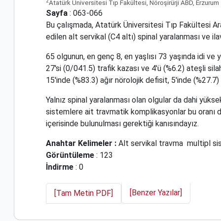
2
Atatürk Üniversitesi Tıp Fakültesi, Nöroşirürji ABD, Erzurum
Sayfa
: 063-066
Bu çalışmada, Atatürk Üniversitesi Tıp Fakültesi Araş
edilen alt servikal (C4 altı) spinal yaralanması ve il
65 olgunun, en genç 8, en yaşlısı 73 yaşında idi ve 
27'si (0/041.5) trafik kazası ve 4'ü (%6.2) ateşli s
15'inde (%83.3) ağır nörolojik defisit, 5'inde (%27.7) 
Yalnız spinal yaralanması olan olgular da dahi yükse
sistemlere ait travmatik komplikasyonlar bu oranı 
içerisinde bulunulması gerektiği kanısındayız.
Anahtar Kelimeler :
Alt servikal travma
multipl s
Görüntüleme
: 123
İndirme
: 0
[Benzer Yazılar]
[Tam Metin PDF]