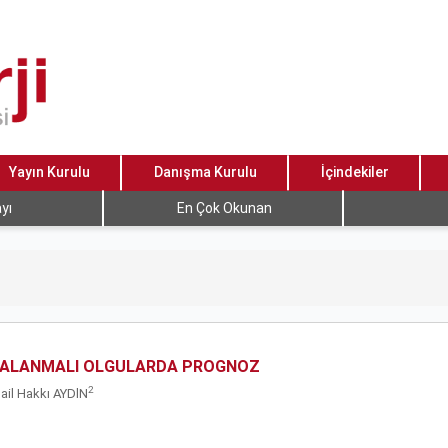
Yayın Kurulu
Danışma Kurulu
İçindekiler
yı
En Çok Okunan
ARALANMALI OLGULARDA PROGNOZ
2
mail Hakkı AYDlN