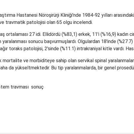
tırma Hastanesi Nöroşirürji Kliniği'nde 1984-92 yılları arasındaki 8 
ave travmatik patolojisi olan 65 olgu incelendi.
yaş ortalaması 27 idi. Ellidördü (%83,1) erkek, 11'i (%16,9) kadın 
ilah yaralanması sonucu başvurmuşlardı. Olgulardan 18'inde (%27.7) 
ağır toraks patolojisi, 2'sinde (%11.1) intrakraniyal kitle vardı. Has
k mortalite ve morbiditeye sahip olan servikal spinal yaralanmalar
daha da yükseltmektedir. Bu tip yaralanmalarda, bir genel prosed
istem travması
sonuç