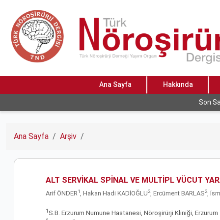
Ana Sayfa
Hakkında
Son Sa
Ana Sayfa
Arşiv
ALT SERVİKAL SPİNAL VE MULTİPL VÜCUT Y
1
2
2
Arif ÖNDER
, Hakan Hadi KADlOĞLU
, Ercüment BARLAS
, İs
1
S.B. Erzurum Numune Hastanesi, Nöroşirürji Kliniği, Erzurum