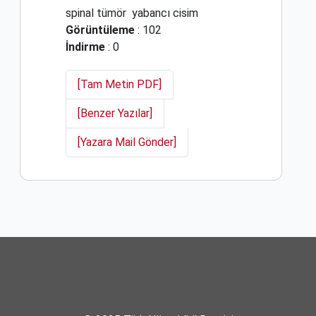
spinal tümör
yabancı cisim
Görüntüleme
: 102
İndirme
: 0
[Tam Metin PDF]
[Benzer Yazılar]
[Yazara Mail Gönder]