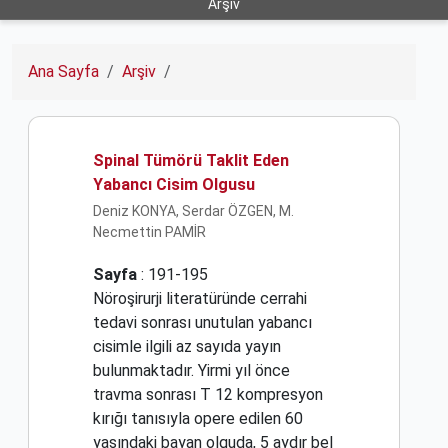
Arşiv
Ana Sayfa
Arşiv
Spinal Tümörü Taklit Eden
Yabancı Cisim Olgusu
Deniz KONYA, Serdar ÖZGEN, M.
Necmettin PAMİR
Sayfa
: 191-195
Nöroşirurji literatüründe cerrahi
tedavi sonrası unutulan yabancı
cisimle ilgili az sayıda yayın
bulunmaktadır. Yirmi yıl önce
travma sonrası T 12 kompresyon
kırığı tanısıyla opere edilen 60
yaşındaki bayan olguda, 5 aydır bel