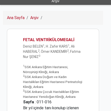
Arşiv
Ana Sayfa
Arşiv
FETAL VENTRİKÜLOMEGALİ
1
1
Deniz BELEN
, H. Zafer KARS
, Ali
2
2
HABERAL
, Ömer KANDEMİR
, Fatma
3
Nur ŞENİZ
1
SSK Ankara Eğitim Hastanesi,
Nöroşirürji Kliniği, Ankara
2
SSK Ankara Doğum ve Kadın
Hastalıkları Eğitim Hastanesi Perinatoloji
Kliniği, Ankara
3
SSK Ankara Çocuk Hastalıkları Eğitim
Hastanesi Yenidoğan Kliniği, Ankara
Sayfa
: 011-016
Bir yıl içinde tanı konulup izlenen