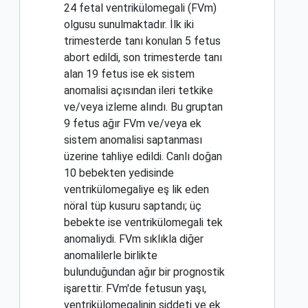
24 fetal ventrikülomegali (FVm)
olgusu sunulmaktadır. İlk iki
trimesterde tanı konulan 5 fetus
abort edildi, son trimesterde tanı
alan 19 fetus ise ek sistem
anomalisi açısından ileri tetkike
ve/veya izleme alındı. Bu gruptan
9 fetus ağır FVm ve/veya ek
sistem anomalisi saptanması
üzerine tahliye edildi. Canlı doğan
10 bebekten yedisinde
ventrikülomegaliye eş lik eden
nöral tüp kusuru saptandı; üç
bebekte ise ventrikülomegali tek
anomaliydi. FVm sıklıkla diğer
anomalilerle birlikte
bulunduğundan ağır bir prognostik
işarettir. FVm'de fetusun yaşı,
ventrikülomegalinin şiddeti ve ek