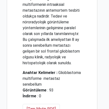
multiformenin intraaksial
metastazının antemortem tesbiti
oldukça nadirdir. Tedavi ve
nöroradyolojik görüntüleme
yöntemlerinin gelişimine paralel
olarak son yıllarda tanımlanmıştır.
Bu çalışmada ilk ameliyattan 8 ay
sonra serebellum metastazı
gelişen bir sol frontal glioblastom
olgusu klinik, radyolojik ve
histopatolojik olarak sunuldu.
Anahtar Kelimeler :
Glioblastoma
multiforme
metastaz
serebellum
Görüntüleme
: 93
İndirme
: 0
[Tam Metin PDF]