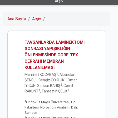
Arşiv
Ana Sayfa
Arşiv
TAVŞANLARDA LAMİNEKTOMİ
SONRASI YAPIŞIKLIĞIN
ÖNLENMESİNDE GORE-TEX
CERRAHİ MEMBRAN
KULLANILMASI
1
Mehmet KOCABAŞ
, Alparslan
1
1
ŞENEL
, Cengiz ÇOKLUK
, Ömer
2
İYİGUN, Sancar BARIŞ
, Cemil
1
1
RAKUNT
, Fahrettin ÇELİK
1
Ondokuz Mayıs Üniversitesi,Tıp
Fakültesi, Nöroşirürji Anabilim Dalı,
Samsun
2
Ondokuz Mayıs Üniversitesi,Tıp