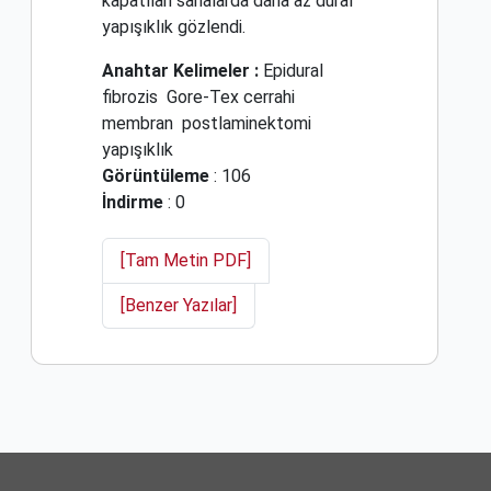
kapatılan sahalarda daha az dural
yapışıklık gözlendi.
Anahtar Kelimeler :
Epidural
fibrozis
Gore-Tex cerrahi
membran
postlaminektomi
yapışıklık
Görüntüleme
: 106
İndirme
: 0
[Tam Metin PDF]
[Benzer Yazılar]