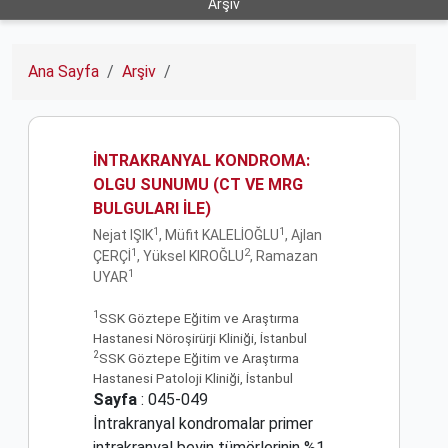
Arşiv
Ana Sayfa
Arşiv
İNTRAKRANYAL KONDROMA:
OLGU SUNUMU (CT VE MRG
BULGULARI İLE)
1
1
Nejat IŞIK
, Müfit KALELİOĞLU
, Ajlan
1
2
ÇERÇİ
, Yüksel KIROĞLU
, Ramazan
1
UYAR
1
SSK Göztepe Eğitim ve Araştırma
Hastanesi Nöroşirürji Kliniği, İstanbul
2
SSK Göztepe Eğitim ve Araştırma
Hastanesi Patoloji Kliniği, İstanbul
Sayfa
: 045-049
İntrakranyal kondromalar primer
intrakranyal beyin tümörlerinin %1