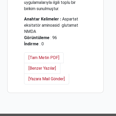
uygulamalarıyla ilgili toplu bir
birikim sunulmuştur.
Anahtar Kelimeler :
Aspartat
eksitatör aminoasid
glutamat
NMDA
Görüntüleme
: 96
İndirme
: 0
[Tam Metin PDF]
[Benzer Yazılar]
[Yazara Mail Gönder]