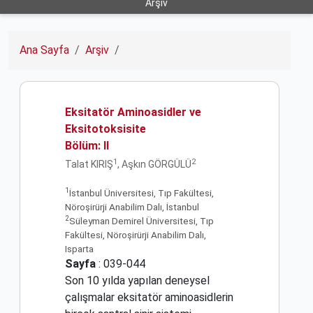
Arşiv
Ana Sayfa
Arşiv
Eksitatör Aminoasidler ve
Eksitotoksisite
Bölüm: II
1
2
Talat KIRIŞ
, Aşkın GÖRGÜLÜ
1
İstanbul Üniversitesi, Tıp Fakültesi,
Nöroşirürji Anabilim Dalı, İstanbul
2
Süleyman Demirel Üniversitesi, Tıp
Fakültesi, Nöroşirürji Anabilim Dalı,
Isparta
Sayfa
: 039-044
Son 10 yılda yapılan deneysel
çalışmalar eksitatör aminoasidlerin