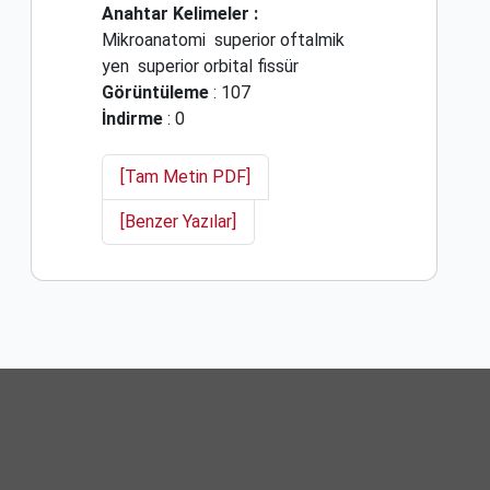
Anahtar Kelimeler :
Mikroanatomi
superior oftalmik
yen
superior orbital fissür
Görüntüleme
: 107
İndirme
: 0
[Tam Metin PDF]
[Benzer Yazılar]