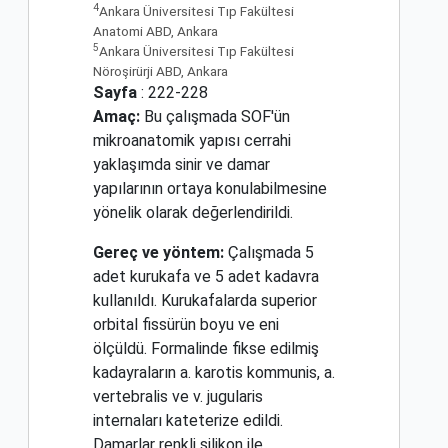
4
Ankara Üniversitesi Tıp Fakültesi
Anatomi ABD, Ankara
5
Ankara Üniversitesi Tıp Fakültesi
Nöroşirürji ABD, Ankara
Sayfa
: 222-228
Amaç:
Bu çalışmada SOF'ün
mikroanatomik yapısı cerrahi
yaklaşımda sinir ve damar
yapılarının ortaya konulabilmesine
yönelik olarak değerlendirildi.
Gereç ve yöntem:
Çalışmada 5
adet kurukafa ve 5 adet kadavra
kullanıldı. Kurukafalarda superior
orbital fissürün boyu ve eni
ölçüldü. Formalinde fikse edilmiş
kadayraların a. karotis kommunis, a.
vertebralis ve v. jugularis
internaları kateterize edildi.
Damarlar renkli silikon ile