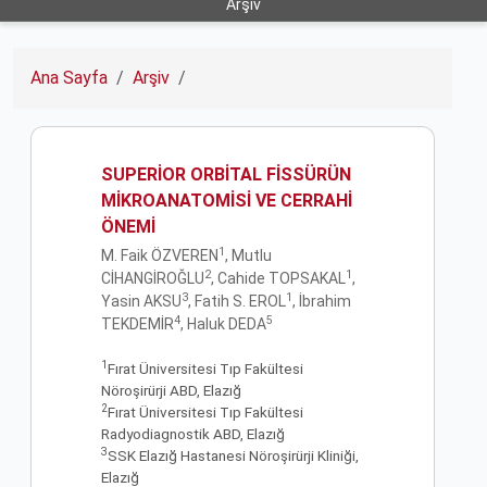
Arşiv
Ana Sayfa
Arşiv
SUPERİOR ORBİTAL FİSSÜRÜN
MİKROANATOMİSİ VE CERRAHİ
ÖNEMİ
1
M. Faik ÖZVEREN
, Mutlu
2
1
CİHANGİROĞLU
, Cahide TOPSAKAL
,
3
1
Yasin AKSU
, Fatih S. EROL
, İbrahim
4
5
TEKDEMİR
, Haluk DEDA
1
Fırat Üniversitesi Tıp Fakültesi
Nöroşirürji ABD, Elazığ
2
Fırat Üniversitesi Tıp Fakültesi
Radyodiagnostik ABD, Elazığ
3
SSK Elazığ Hastanesi Nöroşirürji Kliniği,
Elazığ