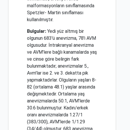
malformasyonların sınıflamasında
Spetzler- Martin sınıflaması
kullanılmıştır.
Bulgular:
Yedi yüz altmış bir
olgunun 683'ü anevrizma, 78'i AVM
olgusudur. İntrakranyal anevrizma
ve AVM'lere bağlı kanamalarda yaş
ve cinse göre belirgin fark
bulunmaktadır; anevrizmalar 5.,
Avm'lar ise 2. ve 3. dekatta pik
yapmaktadırlar. Olguların yaşları 8-
82 (ortalama 48.1) yaşlar arasında
değişmektedir. Ortalama yaş
anevrizmalarda 50.1, AVM'lerde
30.6 bulunmuştur. Kadın/erkek
oranı anevrizmalarda 1.27/1
(383/300), AVM'lerde 1/1.29
(34/44) olmuştur. 683 anevrizma