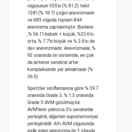
olgusunun 555'si (% 81.2) tekil
128'i (% 18.7) çoğul anevrizmadır
ve 683 olguda toplam 844
anevrizma saptanmıştır. Bunların
,% 56.1'i bebek + küçük, %33.6'sı
orta, % 7.7'si büyük ve % 2.6'sı de
dev anevrizmadır. Anevrizmalar, %
92 oranında ön sistemde, en çok
da anterior serebral arter
kompleksinde yer almaktadır (%
36.5).
Spetzler sınıflamasına göre % 39.7
oranında Grade 3, % 1.3 oranında
Grade 5 AVM görülmüştür.
AVM'lerin yalnızca 3'ü serebellar
yerleşimli, diğerleri supratentoriyal
yerleşimlidir. Altı AVM olgusunda
eşlik eden anevrizma ile 2 olguda