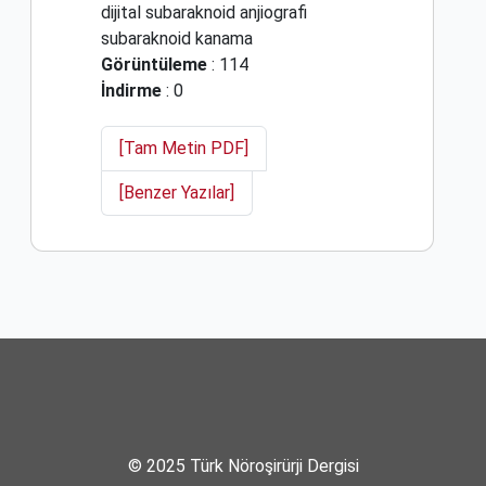
dijital subaraknoid anjiografi
subaraknoid kanama
Görüntüleme
: 114
İndirme
: 0
[Tam Metin PDF]
[Benzer Yazılar]
© 2025 Türk Nöroşirürji Dergisi