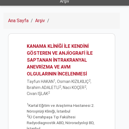
Arşiv
Ana Sayfa
Arşiv
KANAMA KLİNİĞİ İLE KENDİNİ
GÖSTEREN VE ANJİOGRAFİ İLE
SAPTANAN İNTRAKRANYAL
ANEVRİZMA VE AVM
OLGULARININ İNCELENMESİ
1
2
Tayfun HAKAN
, Osman KIZILKILIÇ
,
2
2
İbrahim ADALETLİ
, Naci KOÇER
,
2
Civan IŞLAK
1
Kartal Eğitim ve Araştırma Hastanesi 2.
Nöroşirürji Kliniği, İstanbul
2
İÜ Cerrahpaşa Tıp Fakültesi
Radyodiagnostik ABD, Nöroradyoloji BD,
İstanbul