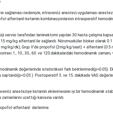
ı
 sağlaması nedeniyle, intravenöz anestezi uygulaması anestezi 
ofol-alfentanil-ketamin kombinasyonlarının intraoperatif hemodi
rji servisi tarafından laminektomi yapılan 30 hasta çalışma kapsa
 15 mg/kg alfentanil ile sağlandı. Nöromusküler bloker olarak 0
1 mg/kg/dk), Grup II'de propofol (2mg/kg/saat) + alfentanil (0.5
nrası 1., 10., 30., 60. ve 120.dakikalardaki hemodinamik zamanı, v
modinamik değerlerinde istatistiksel fark belirlenmedi(p>0.05). 
ğu saptandı(p<0.05 ). Postoperatif 5. ve 15. dakikada VAS değerle
travenöz anesteziye ketamin eklenmesinin iyi bir hemodinamik sta
zamanlarını uzattığı kanısına varıldı.
opofol-alfentanil
derlenme