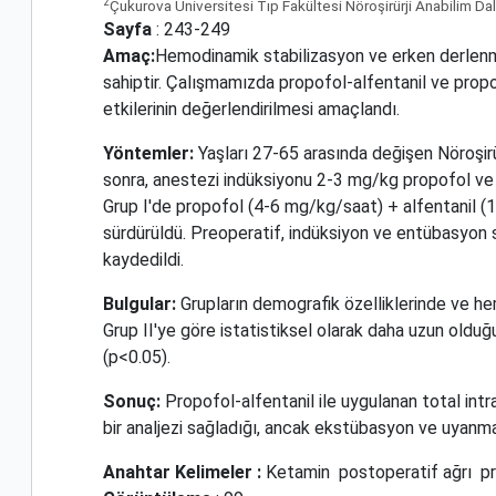
2
Çukurova Üniversitesi Tıp Fakültesi Nöroşirürji Anabilim Dal
Sayfa
: 243-249
Amaç:
Hemodinamik stabilizasyon ve erken derlenme
sahiptir. Çalışmamızda propofol-alfentanil ve prop
etkilerinin değerlendirilmesi amaçlandı.
Yöntemler:
Yaşları 27-65 arasında değişen Nöroşirü
sonra, anestezi indüksiyonu 2-3 mg/kg propofol ve
Grup I'de propofol (4-6 mg/kg/saat) + alfentanil (
sürdürüldü. Preoperatif, indüksiyon ve entübasyon so
kaydedildi.
Bulgular:
Grupların demografik özelliklerinde ve he
Grup II'ye göre istatistiksel olarak daha uzun oldu
(p<0.05).
Sonuç:
Propofol-alfentanil ile uygulanan total in
bir analjezi sağladığı, ancak ekstübasyon ve uyanma 
Anahtar Kelimeler :
Ketamin
postoperatif ağrı
pr