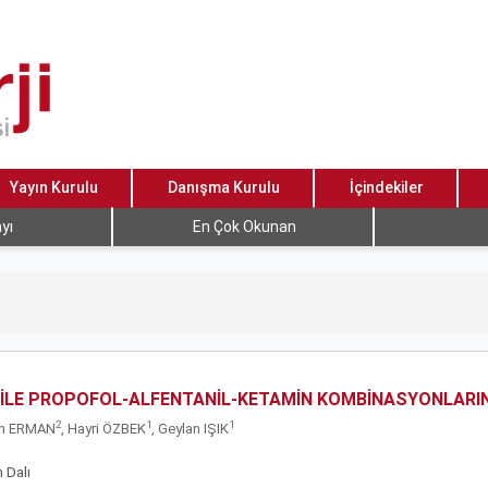
Yayın Kurulu
Danışma Kurulu
İçindekiler
yı
En Çok Okunan
İLE PROPOFOL-ALFENTANİL-KETAMİN KOMBİNASYONLARIN
2
1
1
in ERMAN
, Hayri ÖZBEK
, Geylan IŞIK
 Dalı