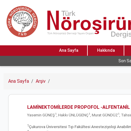
Ana Sayfa
Hakkında
Son Sa
Ana Sayfa
Arşiv
LAMİNEKTOMİLERDE PROPOFOL -ALFENTANİL 
1
1
1
Yasemin GÜNEŞ
, Hakkı ÜNLÜGENÇ
, Murat GÜNDÜZ
, Tahs
1
Çukurova Üniversitesi Tıp Fakültesi Anesteziyoloji Anabilim