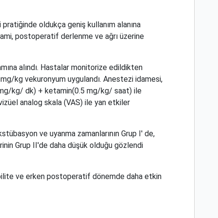
pratiğinde oldukça geniş kullanım alanına
nami, postoperatif derlenme ve ağrı üzerine
mına alındı. Hastalar monitorize edildikten
.1 mg/kg vekuronyum uygulandı. Anestezi idamesi,
 mg/kg/ dk) + ketamin(0.5 mg/kg/ saat) ile
izüel analog skala (VAS) ile yan etkiler
Ekstübasyon ve uyanma zamanlarının Grup I' de,
rinin Grup II'de daha düşük olduğu gözlendi
bilite ve erken postoperatif dönemde daha etkin