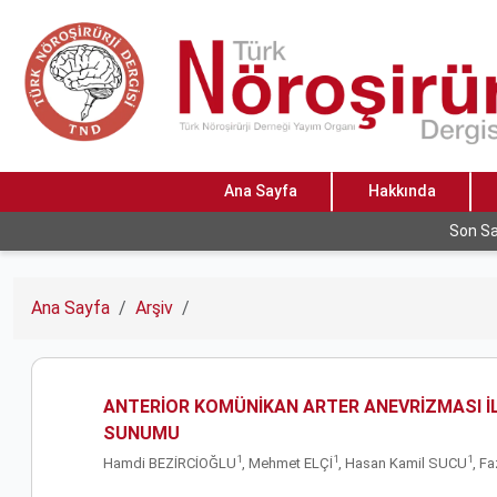
Ana Sayfa
Hakkında
Son Sa
Ana Sayfa
Arşiv
ANTERİOR KOMÜNİKAN ARTER ANEVRİZMASI İ
SUNUMU
1
1
1
Hamdi BEZİRCİOĞLU
, Mehmet ELÇİ
, Hasan Kamil SUCU
, F