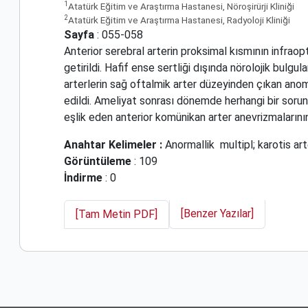
1
Atatürk Eğitim ve Araştırma Hastanesi, Nöroşirürji Kliniği
2
Atatürk Eğitim ve Araştırma Hastanesi, Radyoloji Kliniği
Sayfa
: 055-058
Anterior serebral arterin proksimal kısmının infraop
getirildi. Hafif ense sertliği dışında nörolojik bulgu
arterlerin sağ oftalmik arter düzeyinden çıkan ano
edildi. Ameliyat sonrası dönemde herhangi bir sorun 
eşlik eden anterior komünikan arter anevrizmalarının 
Anahtar Kelimeler :
Anormallik
multipl; karotis ar
Görüntüleme
: 109
İndirme
: 0
[Benzer Yazılar]
[Tam Metin PDF]