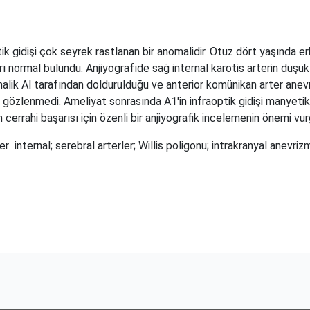
tik gidişi çok seyrek rastlanan bir anomalidir. Otuz dört yaşında 
ları normal bulundu. Anjiyografıde sağ internal karotis arterin düşü
malik Al tarafından doldurulduğu ve anterior komünikan arter ane
gözlenmedi. Ameliyat sonrasında A1'in infraoptik gidişi manyetik 
cerrahi başarısı için özenli bir anjiyografik incelemenin önemi vur
ter
internal; serebral arterler; Willis poligonu; intrakranyal anevriz