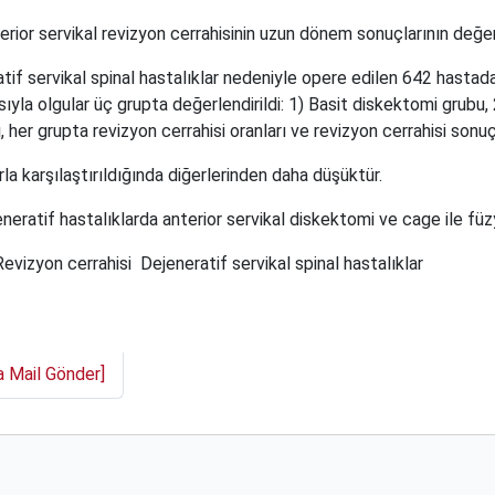
erior servikal revizyon cerrahisinin uzun dönem sonuçlarının değer
tif servikal spinal hastalıklar nedeniyle opere edilen 642 hastad
sıyla olgular üç grupta değerlendirildi: 1) Basit diskektomi grubu
her grupta revizyon cerrahisi oranları ve revizyon cerrahisi sonuçl
a karşılaştırıldığında diğerlerinden daha düşüktür.
eratif hastalıklarda anterior servikal diskektomi ve cage ile füzy
Revizyon cerrahisi
Dejeneratif servikal spinal hastalıklar
a Mail Gönder]