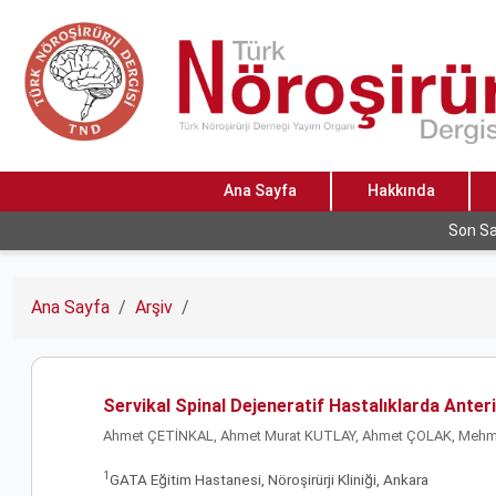
Ana Sayfa
Hakkında
Son Sa
Ana Sayfa
Arşiv
Servikal Spinal Dejeneratif Hastalıklarda Anter
Ahmet ÇETİNKAL, Ahmet Murat KUTLAY, Ahmet ÇOLAK, Mehmet
1
GATA Eğitim Hastanesi, Nöroşirürji Kliniği, Ankara