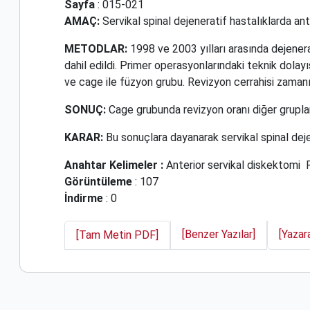
Sayfa
: 015-021
AMAÇ:
Servikal spinal dejeneratif hastalıklarda ant
METODLAR:
1998 ve 2003 yılları arasında dejenera
dahil edildi. Primer operasyonlarındaki teknik dolayı
ve cage ile füzyon grubu. Revizyon cerrahisi zamanı, 
SONUÇ:
Cage grubunda revizyon oranı diğer gruplarl
KARAR:
Bu sonuçlara dayanarak servikal spinal dejen
Anahtar Kelimeler :
Anterior servikal diskektomi
Görüntüleme
: 107
İndirme
: 0
[Benzer Yazılar]
[Yazar
[Tam Metin PDF]