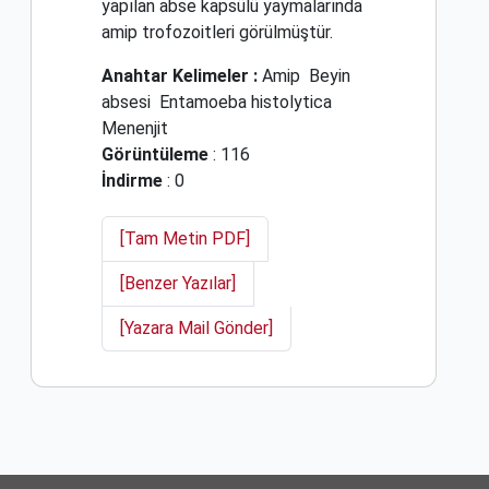
yapılan abse kapsülü yaymalarında
amip trofozoitleri görülmüştür.
Anahtar Kelimeler :
Amip
Beyin
absesi
Entamoeba histolytica
Menenjit
Görüntüleme
: 116
İndirme
: 0
[Tam Metin PDF]
[Benzer Yazılar]
[Yazara Mail Gönder]