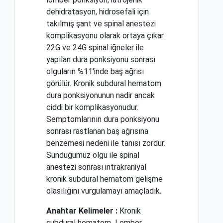
dehidratasyon, hidrosefali için
takılmış şant ve spinal anestezi
komplikasyonu olarak ortaya çıkar.
22G ve 24G spinal iğneler ile
yapılan dura ponksiyonu sonrası
olguların %11'inde baş ağrısı
görülür. Kronik subdural hematom
dura ponksiyonunun nadir ancak
ciddi bir komplikasyonudur.
Semptomlarının dura ponksiyonu
sonrası rastlanan baş ağrısına
benzemesi nedeni ile tanısı zordur.
Sunduğumuz olgu ile spinal
anestezi sonrası intrakraniyal
kronik subdural hematom gelişme
olasılığını vurgulamayı amaçladık.
Anahtar Kelimeler :
Kronik
subdural hematom
Lomber