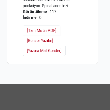
ponksiyon
Spinal anestezi
Görüntüleme
: 117
İndirme
: 0
[Tam Metin PDF]
[Benzer Yazılar]
[Yazara Mail Gönder]