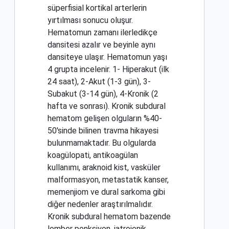
süperfisial kortikal arterlerin
yırtılması sonucu oluşur.
Hematomun zamanı ilerledikçe
dansitesi azalır ve beyinle aynı
dansiteye ulaşır. Hematomun yaşı
4 grupta incelenir. 1- Hiperakut (ilk
24 saat), 2-Akut (1-3 gün), 3-
Subakut (3-14 gün), 4-Kronik (2
hafta ve sonrası). Kronik subdural
hematom gelişen olguların %40-
50'sinde bilinen travma hikayesi
bulunmamaktadır. Bu olgularda
koagülopati, antikoagülan
kullanımı, araknoid kist, vasküler
malformasyon, metastatik kanser,
memenjiom ve dural sarkoma gibi
diğer nedenler araştırılmalıdır.
Kronik subdural hematom bazende
lomber ponksiyon, iatrojenik