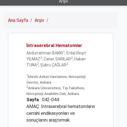
Arşiv
Ana Sayfa
Arşiv
İntraserebral Hematomlar
1
Abdurrahman BAKIR
, Erdal Reşit
2
2
YILMAZ
, Caner SARILAR
, Hakan
2
2
TUNA
, Şükrü ÇAĞLAR
1
Mevki Asker Hastanesi, Nöroşirürji
Servisi, Ankara
2
Ankara Üniversitesi, Tıp Fakültesi,
Nöroşirürji Anabilim Dalı, Ankara
Sayfa
: 042-044
AMAÇ: İntraserebral hematomların
cerrahi endikasyonları ve
sonuçlarını araştırmak.