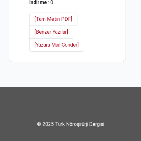
İndirme
: 0
[Tam Metin PDF]
[Benzer Yazılar]
[Yazara Mail Gönder]
© 2025 Türk Nöroşirürji Dergisi