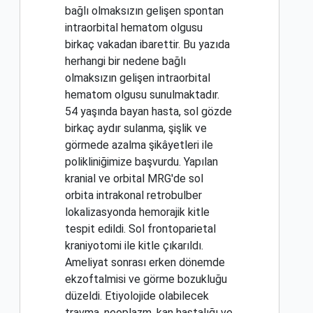
bağlı olmaksızın gelişen spontan
intraorbital hematom olgusu
birkaç vakadan ibarettir. Bu yazıda
herhangi bir nedene bağlı
olmaksızın gelişen intraorbital
hematom olgusu sunulmaktadır.
54 yaşında bayan hasta, sol gözde
birkaç aydır sulanma, şişlik ve
görmede azalma şikâyetleri ile
polikliniğimize başvurdu. Yapılan
kranial ve orbital MRG'de sol
orbita intrakonal retrobulber
lokalizasyonda hemorajik kitle
tespit edildi. Sol frontoparietal
kraniyotomi ile kitle çıkarıldı.
Ameliyat sonrası erken dönemde
ekzoftalmisi ve görme bozukluğu
düzeldi. Etiyolojide olabilecek
travma, neoplazm, kan hastalığı ve