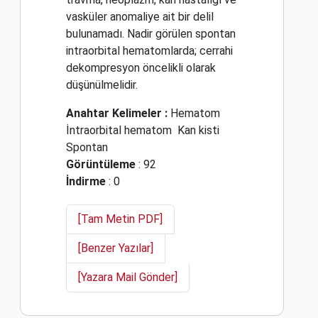
vasküler anomaliye ait bir delil
bulunamadı. Nadir görülen spontan
intraorbital hematomlarda; cerrahi
dekompresyon öncelikli olarak
düşünülmelidir.
Anahtar Kelimeler :
Hematom
İntraorbital hematom
Kan kisti
Spontan
Görüntüleme
: 92
İndirme
: 0
[Tam Metin PDF]
[Benzer Yazılar]
[Yazara Mail Gönder]