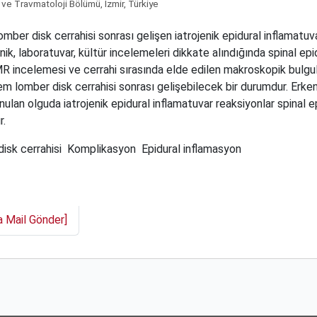
ve Travmatoloji Bölümü, İzmir, Türkiye
ber disk cerrahisi sonrası gelişen iatrojenik epidural inflamatuva
linik, laboratuvar, kültür incelemeleri dikkate alındığında spinal e
MR incelemesi ve cerrahi sırasında elde edilen makroskopik bulgul
em lomber disk cerrahisi sonrası gelişebilecek bir durumdur. Erken
ulan olguda iatrojenik epidural inflamatuvar reaksiyonlar spinal e
r.
isk cerrahisi
Komplikasyon
Epidural inflamasyon
a Mail Gönder]