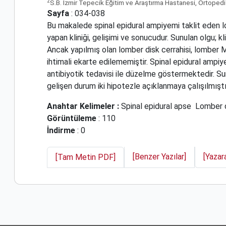
2
S.B. İzmir Tepecik Eğitim ve Araştırma Hastanesi, Ortopedi 
Sayfa
: 034-038
Bu makalede spinal epidural ampiyemi taklit eden lom
yapan kliniği, gelişimi ve sonucudur. Sunulan olgu; k
Ancak yapılmış olan lomber disk cerrahisi, lomber 
ihtimali ekarte edilememiştir. Spinal epidural ampiy
antibiyotik tedavisi ile düzelme göstermektedir. Sun
gelişen durum iki hipotezle açıklanmaya çalışılmıştı
Anahtar Kelimeler :
Spinal epidural apse
Lomber d
Görüntüleme
: 110
İndirme
: 0
[Benzer Yazılar]
[Yazar
[Tam Metin PDF]