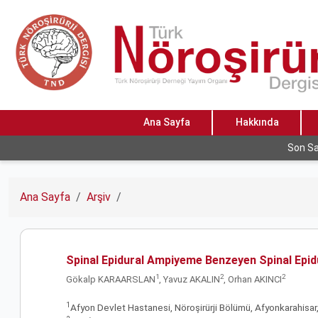
Ana Sayfa
Hakkında
Son Sa
Ana Sayfa
Arşiv
Spinal Epidural Ampiyeme Benzeyen Spinal Epid
1
2
2
Gökalp KARAARSLAN
, Yavuz AKALIN
, Orhan AKINCI
1
Afyon Devlet Hastanesi, Nöroşirürji Bölümü, Afyonkarahisar,