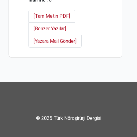
[Tam Metin PDF]
[Benzer Yazılar]
[Yazara Mail Gönder]
© 2025 Türk Nöroşirürji Dergisi