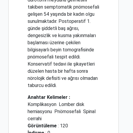
takiben semptomatik pnömosefali
gelişen 54 yaşında bir kadın olgu
sunulmaktadır. Postoperatif 1.
günde şiddetli baş ağrısı,
dengesizlik ve kusma yakınmaları
başlaması üzerine çekilen
bilgisayarlı beyin tomografisinde
pnömosefali tespit edildi.
Konservatif tedavi ile şikayetleri
düzelen hasta bir hafta sonra
nörolojik defisiti ve ağrısı olmadan
taburcu edildi.
Anahtar Kelimeler :
Komplikasyon
Lomber disk
herniasyonu
Pnömosefali
Spinal
cerrahi
Görüntüleme
: 120
İndirme
: 0