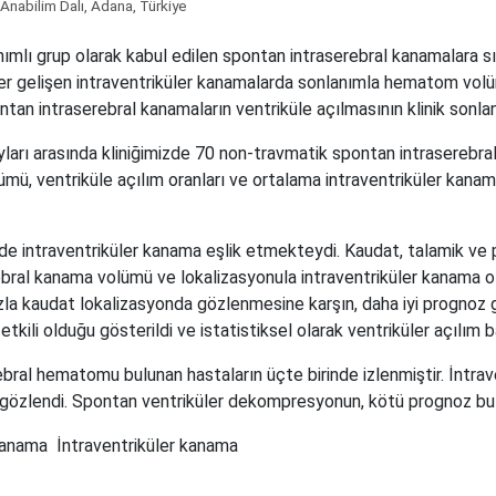
 Anabilim Dalı, Adana, Türkiye
lı grup olarak kabul edilen spontan intraserebral kanamalara sıkl
er gelişen intraventriküler kanamalarda sonlanımla hematom volüm
ontan intraserebral kanamaların ventriküle açılmasının klinik sonlan
rı arasında kliniğimizde 70 non-travmatik spontan intraserebral 
, ventriküle açılım oranları ve ortalama intraventriküler kanama 
nde intraventriküler kanama eşlik etmekteydi. Kaudat, talamik ve 
bral kanama volümü ve lokalizasyonula intraventriküler kanama olu
fazla kaudat lokalizasyonda gözlenmesine karşın, daha iyi progno
etkili olduğu gösterildi ve istatistiksel olarak ventriküler açılım
bral hematomu bulunan hastaların üçte birinde izlenmiştir. İntra
u gözlendi. Spontan ventriküler dekompresyonun, kötü prognoz bu
kanama
İntraventriküler kanama