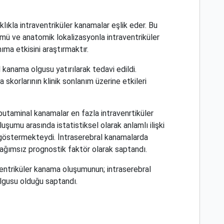
ıkla intraventriküler kanamalar eşlik eder. Bu
ü ve anatomik lokalizasyonla intraventriküler
ıma etkisini araştırmaktır.
kanama olgusu yatırılarak tedavi edildi.
skorlarının klinik sonlanım üzerine etkileri
putaminal kanamalar en fazla intravenrtiküler
şumu arasında istatistiksel olarak anlamlı ilişki
z göstermekteydi. İntraserebral kanamalarda
 bağımsız prognostik faktör olarak saptandı.
ventriküler kanama oluşumunun; intraserebral
lgusu olduğu saptandı.