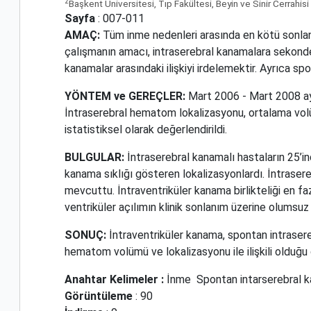
2
Başkent Üniversitesi, Tıp Fakültesi, Beyin ve Sinir Cerrahisi
Sayfa
: 007-011
AMAÇ:
Tüm inme nedenleri arasında en kötü sonlanım
çalışmanın amacı, intraserebral kanamalara sekond
kanamalar arasındaki ilişkiyi irdelemektir. Ayrıca sp
YÖNTEM ve GEREÇLER:
Mart 2006 - Mart 2008 ayla
İntraserebral hematom lokalizasyonu, ortalama volümü
istatistiksel olarak değerlendirildi.
BULGULAR:
İntraserebral kanamalı hastaların 25’i
kanama sıklığı gösteren lokalizasyonlardı. İntrasere
mevcuttu. İntraventriküler kanama birlikteliği en 
ventriküler açılımın klinik sonlanım üzerine olumsuz 
SONUÇ:
İntraventriküler kanama, spontan intrasere
hematom volümü ve lokalizasyonu ile ilişkili olduğ
Anahtar Kelimeler :
İnme
Spontan intarserebral 
Görüntüleme
: 90