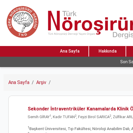
Ana Sayfa
Hakkında
Son Sa
Ana Sayfa
Arşiv
Sekonder İntraventriküler Kanamalarda Klinik Ö
1
2
2
Semih GİRAY
, Kadir TUFAN
, Feyzi Birol SARICA
, Zülfikar AR
1
Başkent Üniversitesi, Tıp Fakültesi, Nöroloji Anabilim Dalı,