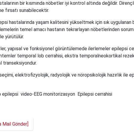
alarının bir kısmında nöbetler iyi kontrol altında değildir. Direnç
e fırsatı sunabilecektir.
ilepsi hastalarında yaşam kalitesini yükseltmek için sık uygulanan 
elemelerin temel amacı hastanın tekrarlayan nöbetlerinden sorum
le yürütülür.
r, yapısal ve fonksiyonel görüntülemede ilerlemeler epilepsi cerra
temler temporal lob cerrahisi, ekstra temporalneokortikal rezek
l transeksiyondur.
 seçimi, elektrofizyolojik, radyolojik ve nöropsikolojik hazırlık ile
 epilepsi
video-EEG monitorizasyon
Epilepsi cerrahisi
a Mail Gönder]