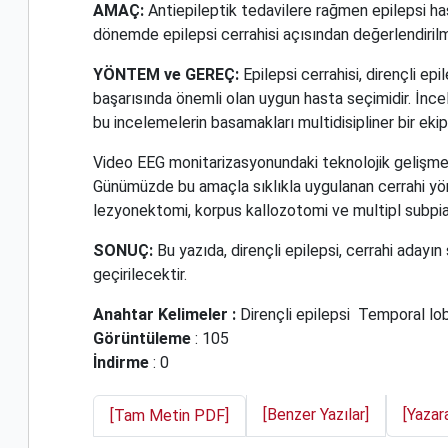
AMAÇ:
Antiepileptik tedavilere rağmen epilepsi hast
dönemde epilepsi cerrahisi açısından değerlendirilm
YÖNTEM ve GEREÇ:
Epilepsi cerrahisi, dirençli ep
başarısında önemli olan uygun hasta seçimidir. İnc
bu incelemelerin basamakları multidisipliner bir ekip
Video EEG monitarizasyonundaki teknolojik gelişmele
Günümüzde bu amaçla sıklıkla uygulanan cerrahi yön
lezyonektomi, korpus kallozotomi ve multipl subpia
SONUÇ:
Bu yazıda, dirençli epilepsi, cerrahi adayın
geçirilecektir.
Anahtar Kelimeler :
Dirençli epilepsi
Temporal lob
Görüntüleme
: 105
İndirme
: 0
[Benzer Yazılar]
[Yazar
[Tam Metin PDF]