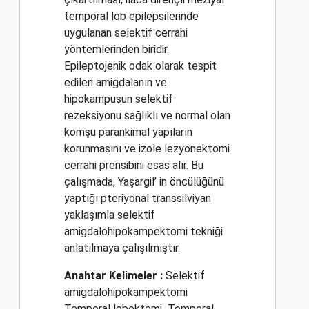
temporal lob epilepsilerinde
uygulanan selektif cerrahi
yöntemlerinden biridir.
Epileptojenik odak olarak tespit
edilen amigdalanın ve
hipokampusun selektif
rezeksiyonu sağlıklı ve normal olan
komşu parankimal yapıların
korunmasını ve izole lezyonektomi
cerrahi prensibini esas alır. Bu
çalışmada, Yaşargil’ in öncülüğünü
yaptığı pteriyonal transsilviyan
yaklaşımla selektif
amigdalohipokampektomi tekniği
anlatılmaya çalışılmıştır.
Anahtar Kelimeler :
Selektif
amigdalohipokampektomi
Temporal lobektomi
Temporal