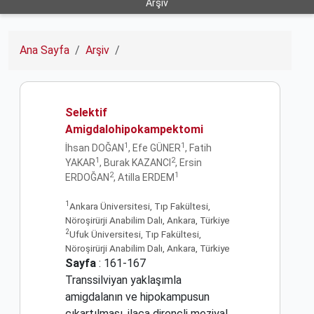
Arşiv
Ana Sayfa
Arşiv
Selektif
Amigdalohipokampektomi
1
1
İhsan DOĞAN
, Efe GÜNER
, Fatih
1
2
YAKAR
, Burak KAZANCI
, Ersin
2
1
ERDOĞAN
, Atilla ERDEM
1
Ankara Üniversitesi, Tıp Fakültesi,
Nöroşirürji Anabilim Dalı, Ankara, Türkiye
2
Ufuk Üniversitesi, Tıp Fakültesi,
Nöroşirürji Anabilim Dalı, Ankara, Türkiye
Sayfa
: 161-167
Transsilviyan yaklaşımla
amigdalanın ve hipokampusun
çıkartılması, ilaca dirençli meziyal