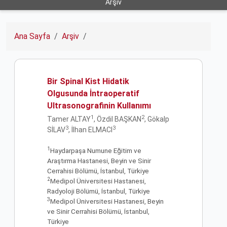
Arşiv
Ana Sayfa
Arşiv
Bir Spinal Kist Hidatik
Olgusunda İntraoperatif
Ultrasonografinin Kullanımı
1
2
Tamer ALTAY
, Özdil BAŞKAN
, Gökalp
3
3
SİLAV
, İlhan ELMACI
1
Haydarpaşa Numune Eğitim ve
Araştırma Hastanesi, Beyin ve Sinir
Cerrahisi Bölümü, İstanbul, Türkiye
2
Medipol Üniversitesi Hastanesi,
Radyoloji Bölümü, İstanbul, Türkiye
3
Medipol Üniversitesi Hastanesi, Beyin
ve Sinir Cerrahisi Bölümü, İstanbul,
Türkiye