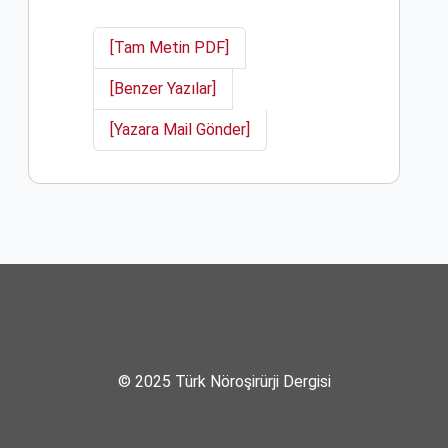
[Tam Metin PDF]
[Benzer Yazılar]
[Yazara Mail Gönder]
© 2025 Türk Nöroşirürji Dergisi