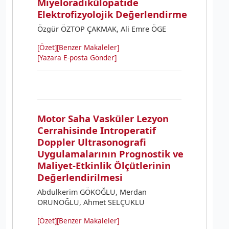
Miyeloradikülopatide
Elektrofizyolojik Değerlendirme
Özgür ÖZTOP ÇAKMAK, Ali Emre ÖGE
[Özet]
[Benzer Makaleler]
[Yazara E-posta Gönder]
Motor Saha Vasküler Lezyon
Cerrahisinde Introperatif
Doppler Ultrasonografi
Uygulamalarının Prognostik ve
Maliyet-Etkinlik Ölçütlerinin
Değerlendirilmesi
Abdulkerim GÖKOĞLU, Merdan
ORUNOĞLU, Ahmet SELÇUKLU
[Özet]
[Benzer Makaleler]