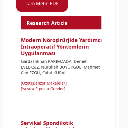
Tam Metin PDF
Research Article
Modern Nöroşirürjide Yardımcı
İntraoperatif Yöntemlerin
Uygulanması
Gardashkhan KARIMZADA, Demet
EVLEKSİZ, Nurullah BÜYÜKGÜL, Mehmet
Can EZGÜ, Cahit KURAL
[Özet]
[Benzer Makaleler]
[Yazara E-posta Gönder]
Servikal Spondilotik