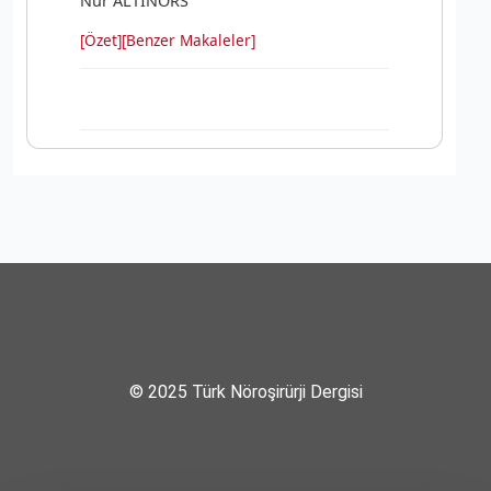
Nur ALTINÖRS
[Özet]
[Benzer Makaleler]
© 2025 Türk Nöroşirürji Dergisi