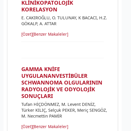
KLİNİKOPATOLOJİK
KORELASYON
E. CAKIROĞLU, O. TULUNAY, K BACACI, H.Z.
GÖKALP, A. ATTAR
[Özet]
[Benzer Makaleler]
GAMMA KNİFE
UYGULANANVESTİBÜLER
SCHWANNOMA OLGULARININ
RADYOLOJİK VE ODYOLOJİK
SONUÇLARI
Tufan HİÇDÖNMEZ, M. Levent DENİZ,
Türker KILIÇ, Selçuk PEKER, Meriç SENGÖZ,
M. Necmettin PAMİR
[Özet]
[Benzer Makaleler]