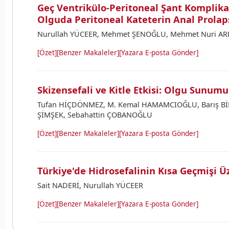
Geç Ventrikülo-Peritoneal Şant Komplika
Olguda Peritoneal Kateterin Anal Prola
Nurullah YÜCEER, Mehmet ŞENOĞLU, Mehmet Nuri A
[Özet]
[Benzer Makaleler]
[Yazara E-posta Gönder]
Skizensefali ve Kitle Etkisi: Olgu Sunumu
Tufan HİÇDÖNMEZ, M. Kemal HAMAMCIOĞLU, Barış Bİ
ŞİMŞEK, Sebahattin ÇOBANOĞLU
[Özet]
[Benzer Makaleler]
[Yazara E-posta Gönder]
Türkiye'de Hidrosefalinin Kısa Geçmişi Ü
Sait NADERİ, Nurullah YÜCEER
[Özet]
[Benzer Makaleler]
[Yazara E-posta Gönder]