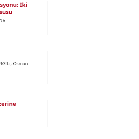
syonu: İki
psusu
RDA
RGİLi, Osman
zerine