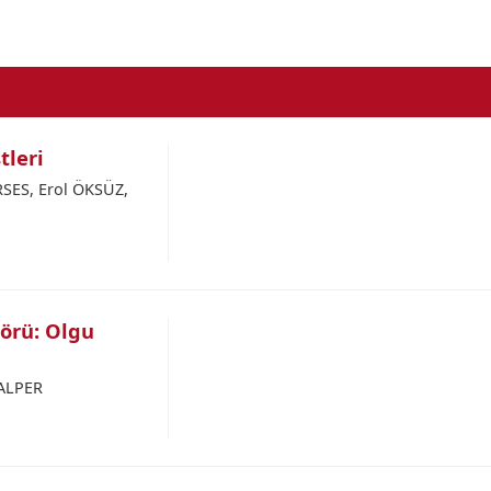
tleri
SES, Erol ÖKSÜZ,
örü: Olgu
 ALPER