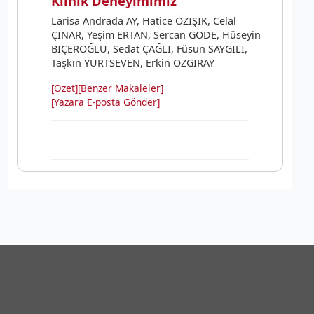
Klinik Deneyimimiz
Larisa Andrada AY, Hatice ÖZIŞIK, Celal
ÇINAR, Yeşim ERTAN, Sercan GÖDE, Hüseyin
BİÇEROĞLU, Sedat ÇAĞLI, Füsun SAYGILI,
Taşkın YURTSEVEN, Erkin OZGIRAY
[Özet]
[Benzer Makaleler]
[Yazara E-posta Gönder]