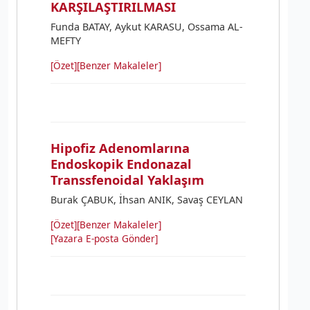
KARŞILAŞTIRILMASI
Funda BATAY, Aykut KARASU, Ossama AL-
MEFTY
[Özet]
[Benzer Makaleler]
Hipofiz Adenomlarına
Endoskopik Endonazal
Transsfenoidal Yaklaşım
Burak ÇABUK, İhsan ANIK, Savaş CEYLAN
[Özet]
[Benzer Makaleler]
[Yazara E-posta Gönder]