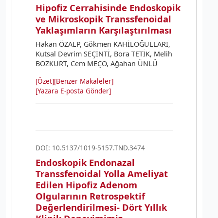
Hipofiz Cerrahisinde Endoskopik
ve Mikroskopik Transsfenoidal
Yaklaşımların Karşılaştırılması
Hakan ÖZALP, Gökmen KAHİLOĞULLARI,
Kutsal Devrim SEÇİNTİ, Bora TETİK, Melih
BOZKURT, Cem MEÇO, Ağahan ÜNLÜ
[Özet]
[Benzer Makaleler]
[Yazara E-posta Gönder]
DOI: 10.5137/1019-5157.TND.3474
Endoskopik Endonazal
Transsfenoidal Yolla Ameliyat
Edilen Hipofiz Adenom
Olgularının Retrospektif
Değerlendirilmesi- Dört Yıllık