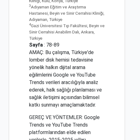
Kliniği, Kulu, Konya, Türkiye
3
Adıyaman Eğitim ve Araştırma
Hastanesi, Beyin ve Sinir Cerrahisi Kliniği,
Adıyaman, Türkiye
4
Gazi Üniversitesi Tıp Fakültesi, Beyin ve
Sinir Cerrahisi Anabilim Dalı, Ankara,
Türkiye
Sayfa
: 78-89
AMAÇ: Bu çalışma, Türkiye'de
lomber disk hernisi tedavisine
yönelik halkın dijital arama
eğilimlerini Google ve YouTube
Trends verileri aracılığıyla analiz
ederek, halk sağlığı planlaması ve
sağlık iletişimi açısından bilimsel
katkı sunmayı amaçlamaktadır.
GEREÇ VE YÖNTEMLER: Google
Trends ve YouTube Trends
platformlarından elde edilen
verilerle, 2015-2025 yılları