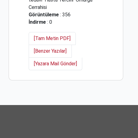
Cerrahisi
Görüntüleme
: 356
İndirme
: 0
[Tam Metin PDF]
[Benzer Yazılar]
[Yazara Mail Gönder]