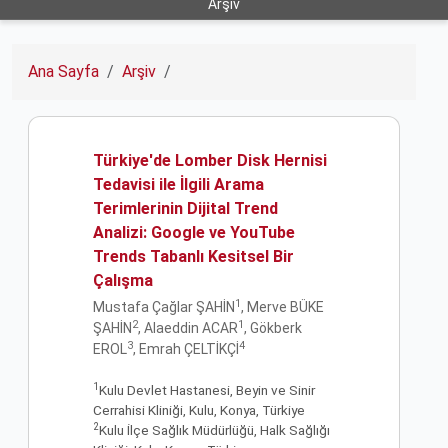
Arşiv
Ana Sayfa
Arşiv
Türkiye'de Lomber Disk Hernisi
Tedavisi ile İlgili Arama
Terimlerinin Dijital Trend
Analizi: Google ve YouTube
Trends Tabanlı Kesitsel Bir
Çalışma
1
Mustafa Çağlar ŞAHİN
, Merve BÜKE
2
1
ŞAHİN
, Alaeddin ACAR
, Gökberk
3
4
EROL
, Emrah ÇELTİKÇİ
1
Kulu Devlet Hastanesi, Beyin ve Sinir
Cerrahisi Kliniği, Kulu, Konya, Türkiye
2
Kulu İlçe Sağlık Müdürlüğü, Halk Sağlığı