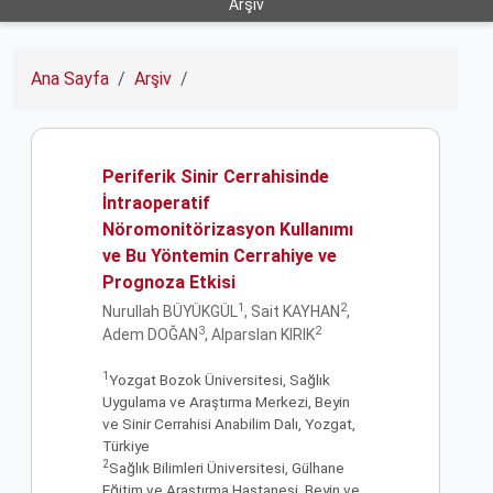
Arşiv
Ana Sayfa
Arşiv
Periferik Sinir Cerrahisinde
İntraoperatif
Nöromonitörizasyon Kullanımı
ve Bu Yöntemin Cerrahiye ve
Prognoza Etkisi
1
2
Nurullah BÜYÜKGÜL
, Sait KAYHAN
,
3
2
Adem DOĞAN
, Alparslan KIRIK
1
Yozgat Bozok Üniversitesi, Sağlık
Uygulama ve Araştırma Merkezi, Beyin
ve Sinir Cerrahisi Anabilim Dalı, Yozgat,
Türkiye
2
Sağlık Bilimleri Üniversitesi, Gülhane
Eğitim ve Araştırma Hastanesi, Beyin ve