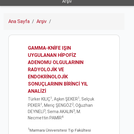
Arşiv
Ana Sayfa
Arşiv
GAMMA-KNİFE IŞIN
UYGULANAN HİPOFİZ
ADENOMU OLGULARININ
RADYOLOJİK VE
ENDOKRİNOLOJİK
SONUÇLARININ BİRİNCİ YIL
ANALİZİ
1
1
Türker KILIÇ
, Aşkın ŞEKER
, Selçuk
1
2
PEKER
, Meriç ŞENGÖZ
, Oğuzhan
3
3
DEYNELİ
, Sema AKALIN
, M.
4
Necmettin PAMİR
1
Marmara Üniversitesi Tıp Fakültesi