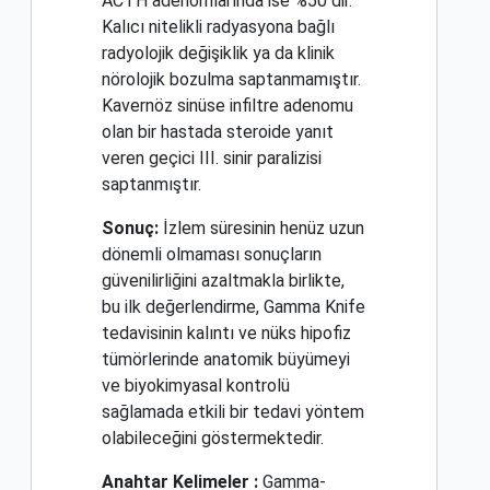
ACTH adenomlarında ise %50 dir.
Kalıcı nitelikli radyasyona bağlı
radyolojik değişiklik ya da klinik
nörolojik bozulma saptanmamıştır.
Kavernöz sinüse infiltre adenomu
olan bir hastada steroide yanıt
veren geçici III. sinir paralizisi
saptanmıştır.
Sonuç:
İzlem süresinin henüz uzun
dönemli olmaması sonuçların
güvenilirliğini azaltmakla birlikte,
bu ilk değerlendirme, Gamma Knife
tedavisinin kalıntı ve nüks hipofiz
tümörlerinde anatomik büyümeyi
ve biyokimyasal kontrolü
sağlamada etkili bir tedavi yöntem
olabileceğini göstermektedir.
Anahtar Kelimeler :
Gamma-