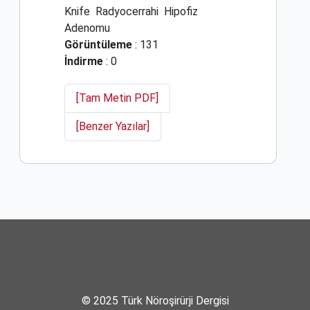
Knife
Radyocerrahi
Hipofiz
Adenomu
Görüntüleme
: 131
İndirme
: 0
[Tam Metin PDF]
[Benzer Yazılar]
© 2025 Türk Nöroşirürji Dergisi