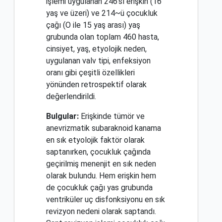
işlemi uygulanan 246'sı erişkin (16
yaş ve üzeri) ve 214~ü çocukluk
çağı (O ile 15 yaş arası) yaş
grubunda olan toplam 460 hasta,
cinsiyet, yaş, etyolojik neden,
uygulanan valv tipi, enfeksiyon
oranı gibi çeşitli özellikleri
yönünden retrospektif olarak
değerlendirildi.
Bulgular:
Erişkinde tümör ve
anevrizmatik subaraknoid kanama
en sık etyolojik faktör olarak
saptanırken, çocukluk çağında
geçirilmiş menenjit en sık neden
olarak bulundu. Hem erişkin hem
de çocukluk çağı yas grubunda
ventriküler uç disfonksiyonu en sık
revizyon nedeni olarak saptandı.