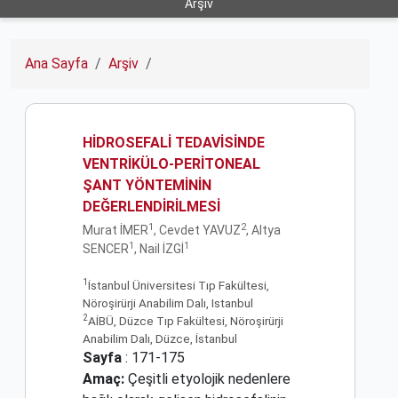
Arşiv
Ana Sayfa
Arşiv
HİDROSEFALİ TEDAVİSİNDE
VENTRİKÜLO-PERİTONEAL
ŞANT YÖNTEMİNİN
DEĞERLENDİRİLMESİ
1
2
Murat İMER
, Cevdet YAVUZ
, Altya
1
1
SENCER
, Nail İZGİ
1
İstanbul Üniversitesi Tıp Fakültesi,
Nöroşirürji Anabilim Dalı, Istanbul
2
AİBÜ, Düzce Tıp Fakültesi, Nöroşirürji
Anabilim Dalı, Düzce, İstanbul
Sayfa
: 171-175
Amaç:
Çeşitli etyolojik nedenlere