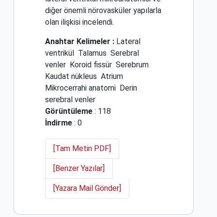
diğer önemli nörovasküler yapılarla
olan ilişkisi incelendi.
Anahtar Kelimeler :
Lateral
ventrikül
Talamus
Serebral
venler
Koroid fissür
Serebrum
Kaudat nükleus
Atrium
Mikrocerrahi anatomi
Derin
serebral venler
Görüntüleme
: 118
İndirme
: 0
[Tam Metin PDF]
[Benzer Yazılar]
[Yazara Mail Gönder]