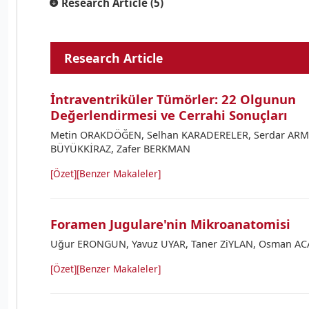
Research Article (5)
Research Article
İntraventriküler Tümörler: 22 Olgunun
Değerlendirmesi ve Cerrahi Sonuçları
Metin ORAKDÖĞEN, Selhan KARADERELER, Serdar AR
BÜYÜKKİRAZ, Zafer BERKMAN
[Özet]
[Benzer Makaleler]
Foramen Jugulare'nin Mikroanatomisi
Uğur ERONGUN, Yavuz UYAR, Taner ZiYLAN, Osman ACA
[Özet]
[Benzer Makaleler]