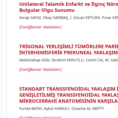
Unilateral Talamik Enfarkt ve İlginç Nör
Bulgular Olgu Sunumu
Serap SAYGI, Okay SARIBAŞ, İ. Özcan ERTÜRK, Pınar KI
[Özet]
[Benzer Makaleler]
TRİGONAL YERLEŞİMLİ TÜMÖRLERE PARİ
İNTERHEMİSFERİK PREKUNEAL YAKLAŞIM
Abdülvahap GÖK, İbrahim ERKUTLU, Cezmi ÜK, M. Sabr
[Özet]
[Benzer Makaleler]
STANDART TRANSSFENOİDAL YAKLAŞIM İ
GENİŞLETİLMİŞ TRANSSFENOİDAL YAKLA
MİKROCERRAHİ ANATOMİSİNİN KARŞILA
Funda BATAY, Aykut KARASU, Ossama AL-MEFTY
[Özet]
[Benzer Makaleler]