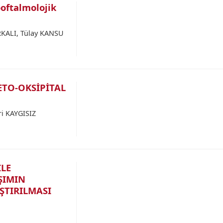
ooftalmolojik
RKALI, Tülay KANSU
ETO-OKSİPİTAL
i KAYGISIZ
LE
ŞIMIN
ŞTIRILMASI