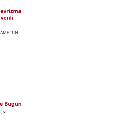
nevrizma
venli
ERAMETTİN
ve Bugün
MEN