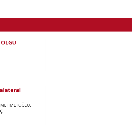
 OLGU
alateral
an MEHMETOĞLU,
IÇ