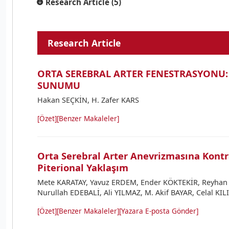
Research Article (5)
Research Article
ORTA SEREBRAL ARTER FENESTRASYONU:
SUNUMU
Hakan SEÇKİN, H. Zafer KARS
[Özet]
[Benzer Makaleler]
Orta Serebral Arter Anevrizmasına Kontr
Piterional Yaklaşım
Mete KARATAY, Yavuz ERDEM, Ender KÖKTEKİR, Reyh
Nurullah EDEBALİ, Ali YILMAZ, M. Akif BAYAR, Celal KIL
[Özet]
[Benzer Makaleler]
[Yazara E-posta Gönder]