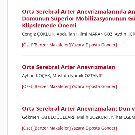
Orta Serebral Arter Anevrizmalarında A
Domunun Süperior Mobilizasyonunun Gü
Klipslemede Önemi
Cengiz ÇOKLUK, Abdullah Hilmi MARANGOZ, Aydın K
[Özet]
[Benzer Makaleler]
[Yazara E-posta Gönder]
Orta Serebral Arter Anevrizmaları
Ayhan KOÇAK, Mustafa Namık ÖZTANIR
[Özet]
[Benzer Makaleler]
[Yazara E-posta Gönder]
Orta Serebral Arter Anevrizmaları: Dün 
Gökmen KAHİLOĞULLARI, Melih BOZKURT, Nihat EGE
[Özet]
[Benzer Makaleler]
[Yazara E-posta Gönder]