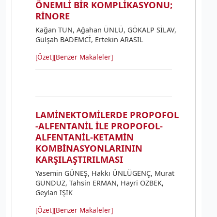
ÖNEMLİ BİR KOMPLİKASYONU;
RİNORE
Kağan TUN, Ağahan ÜNLÜ, GÖKALP SİLAV,
Gülşah BADEMCİ, Ertekin ARASIL
[Özet]
[Benzer Makaleler]
LAMİNEKTOMİLERDE PROPOFOL
-ALFENTANİL İLE PROPOFOL-
ALFENTANİL-KETAMİN
KOMBİNASYONLARININ
KARŞILAŞTIRILMASI
Yasemin GÜNEŞ, Hakkı ÜNLÜGENÇ, Murat
GÜNDÜZ, Tahsin ERMAN, Hayri ÖZBEK,
Geylan IŞIK
[Özet]
[Benzer Makaleler]